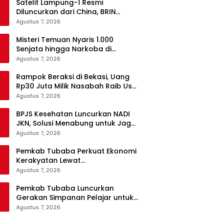
Satelit Lampung-1 Resmi
Diluncurkan dari China, BRIN
Pastikan Keamanan Data
Agustus 7, 2026
Terjamin
Misteri Temuan Nyaris 1.000
Senjata hingga Narkoba di
Sekolah Jaksel, Polisi Masih Selidiki
Agustus 7, 2026
Rampok Beraksi di Bekasi, Uang
Rp30 Juta Milik Nasabah Raib Usai
Ambil dari Bank
Agustus 7, 2026
BPJS Kesehatan Luncurkan NADI
JKN, Solusi Menabung untuk Jaga
Kepesertaan Tetap Aktif
Agustus 7, 2026
Pemkab Tubaba Perkuat Ekonomi
Kerakyatan Lewat
Pengembangan Peternakan dan
Agustus 7, 2026
Penyaluran KUR
Pemkab Tubaba Luncurkan
Gerakan Simpanan Pelajar untuk
Bangun Generasi Cerdas Sejak
Agustus 7, 2026
Dini