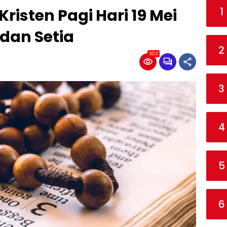
1
risten Pagi Hari 19 Mei
 dan Setia
2
303
3
4
5
6