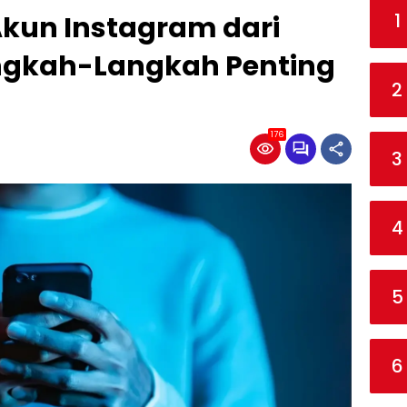
1
Akun Instagram dari
ngkah-Langkah Penting
2
176
3
4
5
6