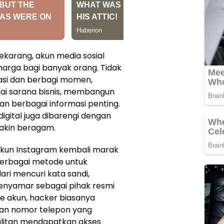
 sekarang, akun media sosial
harga bagi banyak orang. Tidak
asi dan berbagi momen,
ai sarana bisnis, membangun
n berbagai informasi penting.
igital juga dibarengi dengan
akin beragam.
akun Instagram kembali marak
berbagai metode untuk
ari mencuri kata sandi,
menyamar sebagai pihak resmi
ke akun, hacker biasanya
dan nomor telepon yang
sulitan mendapatkan akses