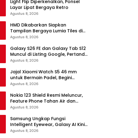
Light Flip Diperkenalkan, Ponsel
Layar Lipat Bergaya Retro
Agustus 8, 2026
HMD Dikabarkan Siapkan
Tampilan Bergaya Lumia Tiles di
Ponsel Android
Agustus 8, 2026
Galaxy S26 FE dan Galaxy Tab S12
Muncul di Listing Google, Pertanda
Segera Rilis?
Agustus 8, 2026
Jajal Xiaomi Watch S5 46 mm
untuk Bermain Padel, Begini
Kemampuannya
Agustus 8, 2026
Nokia 123 Shield Resmi Meluncur,
Feature Phone Tahan Air dan
Debu
Agustus 8, 2026
Samsung Ungkap Fungsi
Intelligent Eyewear, Galaxy AI Kini
Bisa Diakses Tanpa Layar
Agustus 8, 2026