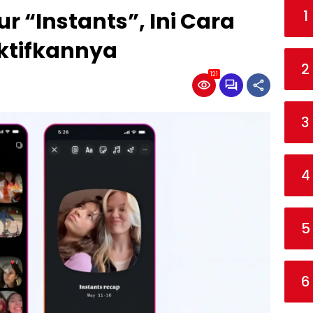
1
ur “Instants”, Ini Cara
ktifkannya
2
121
3
4
5
6