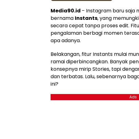
Media90.id
– Instagram baru saja 
bernama
Instants
, yang memungki
secara cepat tanpa proses edit. Fit
pengalaman berbagi momen terasa l
apa adanya.
Belakangan, fitur Instants mulai mun
ramai diperbincangkan. Banyak pe
konsepnya mirip Stories, tapi denga
dan terbatas. Lalu, sebenarnya ba
ini?
Ads