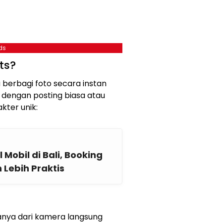
ds
ts?
 berbagi foto secara instan
a dengan posting biasa atau
akter unik:
obil di Bali, Booking
n Lebih Praktis
 hanya dari kamera langsung