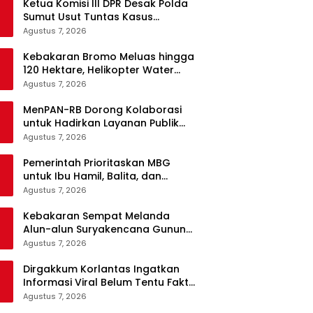
Ketua Komisi III DPR Desak Polda
Sumut Usut Tuntas Kasus
Kematian WL Secara Transparan
Agustus 7, 2026
Kebakaran Bromo Meluas hingga
120 Hektare, Helikopter Water
Bombing Disiagakan
Agustus 7, 2026
MenPAN-RB Dorong Kolaborasi
untuk Hadirkan Layanan Publik
yang Terintegrasi dan Inklusif
Agustus 7, 2026
Pemerintah Prioritaskan MBG
untuk Ibu Hamil, Balita, dan
Daerah 3T
Agustus 7, 2026
Kebakaran Sempat Melanda
Alun-alun Suryakencana Gunung
Gede, Api Berhasil Dipadamkan
Agustus 7, 2026
Dirgakkum Korlantas Ingatkan
Informasi Viral Belum Tentu Fakta,
Masyarakat Diminta Waspadai
Agustus 7, 2026
Hoaks