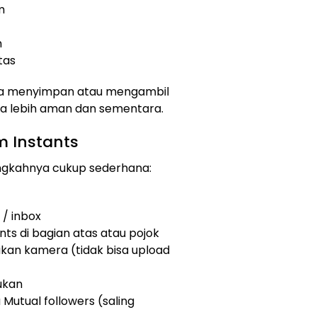
m
m
tas
isa menyimpan atau mengambil
asa lebih aman dan sementara.
 Instants
langkahnya cukup sederhana:
/ inbox
nts di bagian atas atau pojok
kan kamera (tidak bisa upload
ukan
u Mutual followers (saling