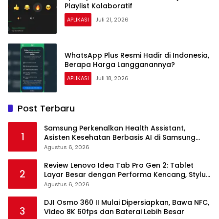
Playlist Kolaboratif
APLIKASI
Juli 21, 2026
WhatsApp Plus Resmi Hadir di Indonesia,
Berapa Harga Langganannya?
APLIKASI
Juli 18, 2026
Post Terbaru
Samsung Perkenalkan Health Assistant,
1
Asisten Kesehatan Berbasis AI di Samsung
Health
Agustus 6, 2026
Review Lenovo Idea Tab Pro Gen 2: Tablet
2
Layar Besar dengan Performa Kencang, Stylus
dan Keyboard dalam Satu Paket
Agustus 6, 2026
DJI Osmo 360 II Mulai Dipersiapkan, Bawa NFC,
3
Video 8K 60fps dan Baterai Lebih Besar