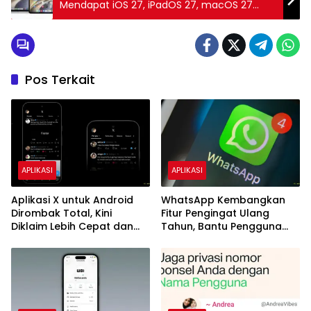
Mendapat iOS 27, iPadOS 27, macOS 27
Golden Gate, dan watchOS 27
Pos Terkait
APLIKASI
APLIKASI
Aplikasi X untuk Android
WhatsApp Kembangkan
Dirombak Total, Kini
Fitur Pengingat Ulang
Diklaim Lebih Cepat dan
Tahun, Bantu Pengguna
Stabil
Tak Lagi Lupa Hari Spesial