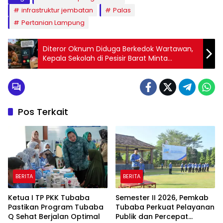
infrastruktur jembatan
Palas
Pertanian Lampung
Diteror Oknum Diduga Berkedok Wartawan,
Kepala Sekolah di Pesisir Barat Minta
Perlindungan
Pos Terkait
BERITA
BERITA
Ketua I TP PKK Tubaba
Semester II 2026, Pemkab
Pastikan Program Tubaba
Tubaba Perkuat Pelayanan
Q Sehat Berjalan Optimal
Publik dan Percepat