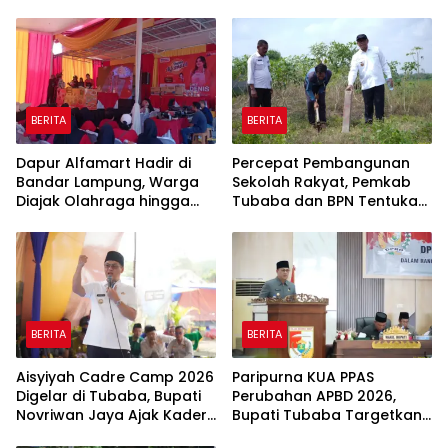
Program Pembangunan
BERITA
BERITA
Dapur Alfamart Hadir di
Percepat Pembangunan
Bandar Lampung, Warga
Sekolah Rakyat, Pemkab
Diajak Olahraga hingga
Tubaba dan BPN Tentukan
Belajar Memasak
Titik Koordinat Lahan
BERITA
BERITA
Aisyiyah Cadre Camp 2026
Paripurna KUA PPAS
Digelar di Tubaba, Bupati
Perubahan APBD 2026,
Novriwan Jaya Ajak Kader
Bupati Tubaba Targetkan
Perkuat Sinergi
Pendapatan Daerah