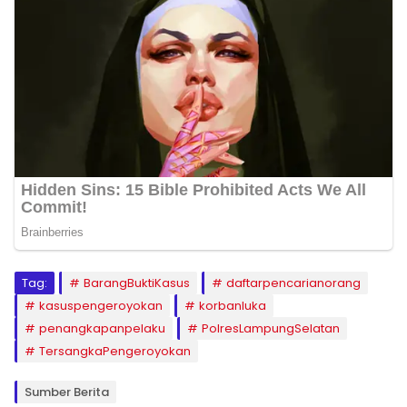
Tag:
BarangBuktiKasus
daftarpencarianorang
kasuspengeroyokan
korbanluka
penangkapanpelaku
PolresLampungSelatan
TersangkaPengeroyokan
Sumber Berita