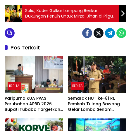
Solid, Kader Golkar Lampung Berikan
Dukungan Penuh untuk Mirza-Jihan di Pilgub
2024
Pos Terkait
BERITA
BERITA
Paripurna KUA PPAS
Semarak HUT ke-81 RI,
Perubahan APBD 2026,
Pemkab Tulang Bawang
Bupati Tubaba Targetkan
Gelar Lomba Senam
Pendapatan Daerah
Udang Manis
Rp820,3 Miliar