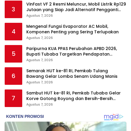
VinFast VF 2 Resmi Meluncur, Mobil Listrik Rp129
3
Jutaan yang Siap Jadi Alternatif Pengganti
Motor
Agustus 7, 2026
Mengenal Fungsi Evaporator AC Mobil,
4
Komponen Penting yang Sering Terlupakan
Agustus 7, 2026
Paripurna KUA PPAS Perubahan APBD 2026,
5
Bupati Tubaba Targetkan Pendapatan
Daerah Rp820,3 Miliar
Agustus 7, 2026
Semarak HUT ke-81 RI, Pemkab Tulang
6
Bawang Gelar Lomba Senam Udang Manis
Agustus 7, 2026
Sambut HUT ke-81 RI, Pemkab Tubaba Gelar
7
Korve Gotong Royong dan Bersih-Bersih
Serentak
Agustus 7, 2026