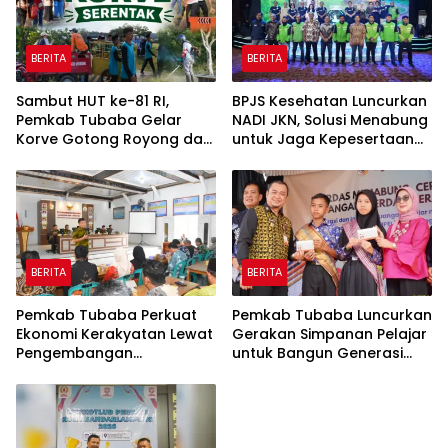
BERITA
BERITA
Sambut HUT ke-81 RI,
BPJS Kesehatan Luncurkan
Pemkab Tubaba Gelar
NADI JKN, Solusi Menabung
Korve Gotong Royong dan
untuk Jaga Kepesertaan
Bersih-Bersih Serentak
Tetap Aktif
BERITA
BERITA
Pemkab Tubaba Perkuat
Pemkab Tubaba Luncurkan
Ekonomi Kerakyatan Lewat
Gerakan Simpanan Pelajar
Pengembangan
untuk Bangun Generasi
Peternakan dan
Cerdas Sejak Dini
Penyaluran KUR