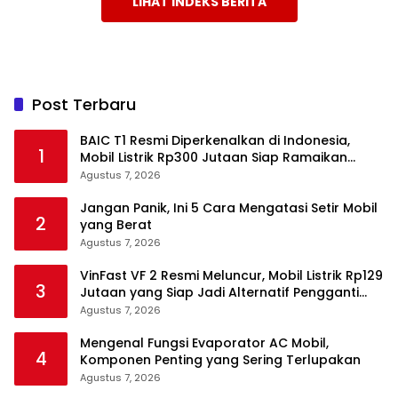
LIHAT INDEKS BERITA
Post Terbaru
BAIC T1 Resmi Diperkenalkan di Indonesia,
1
Mobil Listrik Rp300 Jutaan Siap Ramaikan
Pasar EV
Agustus 7, 2026
Jangan Panik, Ini 5 Cara Mengatasi Setir Mobil
2
yang Berat
Agustus 7, 2026
VinFast VF 2 Resmi Meluncur, Mobil Listrik Rp129
3
Jutaan yang Siap Jadi Alternatif Pengganti
Motor
Agustus 7, 2026
Mengenal Fungsi Evaporator AC Mobil,
4
Komponen Penting yang Sering Terlupakan
Agustus 7, 2026