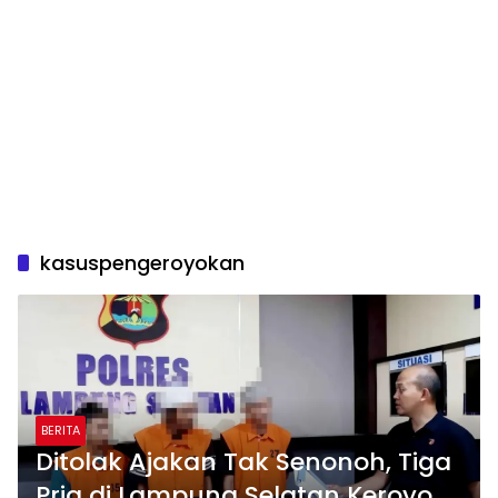
kasuspengeroyokan
BERITA
Ditolak Ajakan Tak Senonoh, Tiga
Pria di Lampung Selatan Keroyok