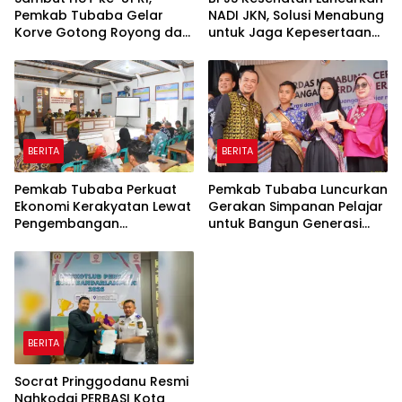
Pemkab Tubaba Gelar
NADI JKN, Solusi Menabung
Korve Gotong Royong dan
untuk Jaga Kepesertaan
Bersih-Bersih Serentak
Tetap Aktif
BERITA
BERITA
Pemkab Tubaba Perkuat
Pemkab Tubaba Luncurkan
Ekonomi Kerakyatan Lewat
Gerakan Simpanan Pelajar
Pengembangan
untuk Bangun Generasi
Peternakan dan
Cerdas Sejak Dini
Penyaluran KUR
BERITA
Socrat Pringgodanu Resmi
Nahkodai PERBASI Kota