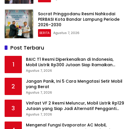
Socrat Pringgodanu Resmi Nahkodai
PERBASI Kota Bandar Lampung Periode
2026–2030
BERITA
Agustus 7, 2026
Post Terbaru
BAIC T1 Resmi Diperkenalkan di Indonesia,
1
Mobil Listrik Rp300 Jutaan Siap Ramaikan
Pasar EV
Agustus 7, 2026
Jangan Panik, Ini 5 Cara Mengatasi Setir Mobil
2
yang Berat
Agustus 7, 2026
VinFast VF 2 Resmi Meluncur, Mobil Listrik Rp129
3
Jutaan yang Siap Jadi Alternatif Pengganti
Motor
Agustus 7, 2026
Mengenal Fungsi Evaporator AC Mobil,