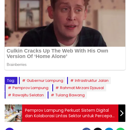
Tag:
Gubernur Lampung
Infrastruktur Jalan
Pemprov Lampung
Rahmat Mirzani Djausal
Rawajitu Selatan
Tulang Bawang
Pemprov Lampung Perkuat Sistem Digital
dan Kolaborasi Lintas Sektor untuk Percepat
Eliminasi TBC di Lampung Selatan