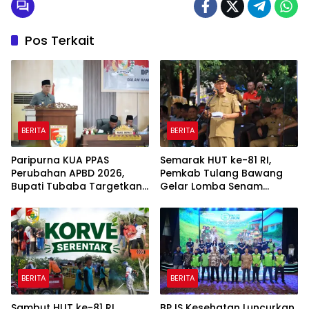
Pos Terkait
BERITA
BERITA
Paripurna KUA PPAS
Semarak HUT ke-81 RI,
Perubahan APBD 2026,
Pemkab Tulang Bawang
Bupati Tubaba Targetkan
Gelar Lomba Senam
Pendapatan Daerah
Udang Manis
Rp820,3 Miliar
BERITA
BERITA
Sambut HUT ke-81 RI,
BPJS Kesehatan Luncurkan