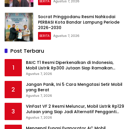
BERITA
Agustus 7, 2026
Socrat Pringgodanu Resmi Nahkodai
PERBASI Kota Bandar Lampung Periode
2026–2030
BERITA
Agustus 7, 2026
Post Terbaru
BAIC T1 Resmi Diperkenalkan di Indonesia,
1
Mobil Listrik Rp300 Jutaan Siap Ramaikan
Pasar EV
Agustus 7, 2026
Jangan Panik, Ini 5 Cara Mengatasi Setir Mobil
2
yang Berat
Agustus 7, 2026
VinFast VF 2 Resmi Meluncur, Mobil Listrik Rp129
3
Jutaan yang Siap Jadi Alternatif Pengganti
Motor
Agustus 7, 2026
Mengenal Fungsi Evaporator AC Mobil,