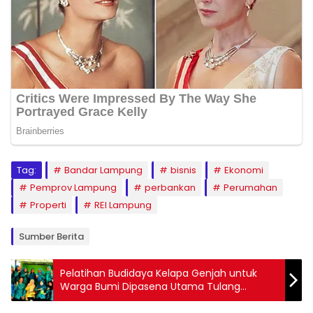
Tag:
Bandar Lampung
bisnis
Ekonomi
Pemprov Lampung
perbankan
Perumahan
Properti
REI Lampung
Sumber Berita
Pelatihan Budidaya Kelapa Genjah untuk
Warga Bumi Dipasena Utama Tulang
Bawang