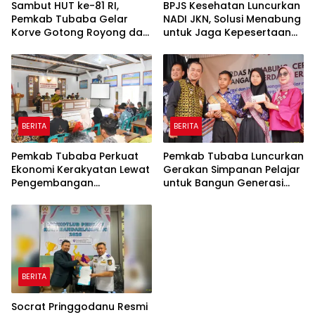
Sambut HUT ke-81 RI,
BPJS Kesehatan Luncurkan
Pemkab Tubaba Gelar
NADI JKN, Solusi Menabung
Korve Gotong Royong dan
untuk Jaga Kepesertaan
Bersih-Bersih Serentak
Tetap Aktif
BERITA
BERITA
Pemkab Tubaba Perkuat
Pemkab Tubaba Luncurkan
Ekonomi Kerakyatan Lewat
Gerakan Simpanan Pelajar
Pengembangan
untuk Bangun Generasi
Peternakan dan
Cerdas Sejak Dini
Penyaluran KUR
BERITA
Socrat Pringgodanu Resmi