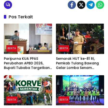
Pos Terkait
BERITA
BERITA
Paripurna KUA PPAS
Semarak HUT ke-81 RI,
Perubahan APBD 2026,
Pemkab Tulang Bawang
Bupati Tubaba Targetkan
Gelar Lomba Senam
Pendapatan Daerah
Udang Manis
Rp820,3 Miliar
BERITA
BERITA