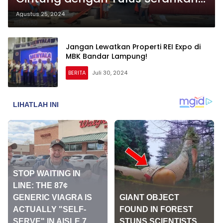
Aset Negara kepada KAI
Agustus 25, 2024
Tanjungkarang
Jangan Lewatkan Properti REI Expo di
MBK Bandar Lampung!
BERITA
Juli 30, 2024