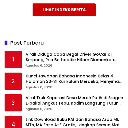
LIHAT INDEKS BERITA
Post Terbaru
Viral! Diduga Coba Begal Driver GoCar di
1
Serpong, Pria Berhoodie Hitam Diamankan
Warga dan Polisi
Agustus 6, 2026
Kunci Jawaban Bahasa Indonesia Kelas 4
2
Halaman 30-31 Kurikulum Merdeka, Menyimak
Teks Kepala Suku Len
Agustus 6, 2026
Viral Truk Koperasi Desa Merah Putih di Sragen
3
Dipakai Angkut Tebu, Kodim Langsung Turun
Tangan
Agustus 6, 2026
Link Download Buku PAI dan Bahasa Arab MI,
4
MTs, MA Fase A-F Gratis, Lengkap Semua Mata