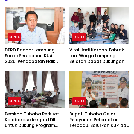
BERITA
BERITA
DPRD Bandar Lampung
Viral Jadi Korban Tabrak
Soroti Perubahan KUA
Lari, Warga Lampung
2026, Pendapatan Naik
Selatan Dapat Dukungan
tapi Belanja Pembangunan
RMD Team, DPRD, dan
Dipangkas
Influencer
BERITA
BERITA
Pemkab Tubaba Perkuat
Bupati Tubaba Gelar
Kolaborasi dengan LDII
Pelayanan Peternakan
untuk Dukung Program
Terpadu, Salurkan KUR dan
Prioritas Daerah
Sosialisasikan BPJS