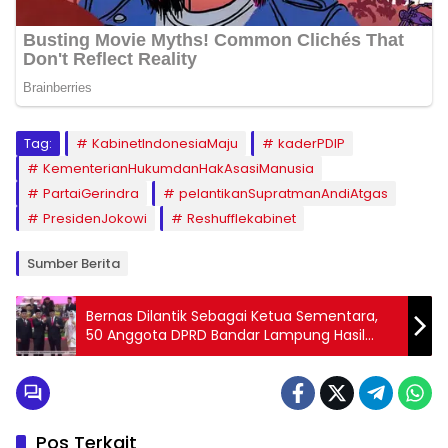
Tag:
KabinetIndonesiaMaju
kaderPDIP
KementerianHukumdanHakAsasiManusia
PartaiGerindra
pelantikanSupratmanAndiAtgas
PresidenJokowi
Reshufflekabinet
Sumber Berita
Bernas Dilantik Sebagai Ketua Sementara,
50 Anggota DPRD Bandar Lampung Hasil
Pemilu 2024 Resmi Menjabat, Berikut
Daftarnya
Pos Terkait