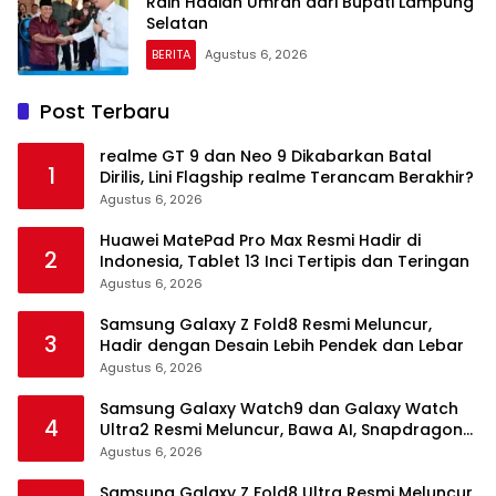
Raih Hadiah Umrah dari Bupati Lampung
Selatan
BERITA
Agustus 6, 2026
Post Terbaru
realme GT 9 dan Neo 9 Dikabarkan Batal
1
Dirilis, Lini Flagship realme Terancam Berakhir?
Agustus 6, 2026
Huawei MatePad Pro Max Resmi Hadir di
2
Indonesia, Tablet 13 Inci Tertipis dan Teringan
Agustus 6, 2026
Samsung Galaxy Z Fold8 Resmi Meluncur,
3
Hadir dengan Desain Lebih Pendek dan Lebar
Agustus 6, 2026
Samsung Galaxy Watch9 dan Galaxy Watch
4
Ultra2 Resmi Meluncur, Bawa AI, Snapdragon
Wear Elite, dan Fitur Kesehatan Baru
Agustus 6, 2026
Samsung Galaxy Z Fold8 Ultra Resmi Meluncur,