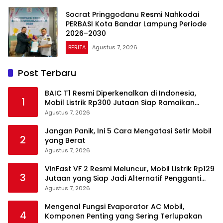
Socrat Pringgodanu Resmi Nahkodai
PERBASI Kota Bandar Lampung Periode
2026–2030
BERITA
Agustus 7, 2026
Post Terbaru
BAIC T1 Resmi Diperkenalkan di Indonesia,
1
Mobil Listrik Rp300 Jutaan Siap Ramaikan
Pasar EV
Agustus 7, 2026
Jangan Panik, Ini 5 Cara Mengatasi Setir Mobil
2
yang Berat
Agustus 7, 2026
VinFast VF 2 Resmi Meluncur, Mobil Listrik Rp129
3
Jutaan yang Siap Jadi Alternatif Pengganti
Motor
Agustus 7, 2026
Mengenal Fungsi Evaporator AC Mobil,
4
Komponen Penting yang Sering Terlupakan