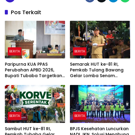
Pos Terkait
BERITA
BERITA
Paripurna KUA PPAS
Semarak HUT ke-81 RI,
Perubahan APBD 2026,
Pemkab Tulang Bawang
Bupati Tubaba Targetkan
Gelar Lomba Senam
Pendapatan Daerah
Udang Manis
Rp820,3 Miliar
BERITA
BERITA
Sambut HUT ke-81 RI,
BPJS Kesehatan Luncurkan
Pemkab Tubaba Gelar
NADI JKN, Solusi Menabung