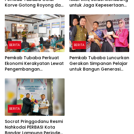
Korve Gotong Royong dan
untuk Jaga Kepesertaan
Bersih-Bersih Serentak
Tetap Aktif
BERITA
BERITA
Pemkab Tubaba Perkuat
Pemkab Tubaba Luncurkan
Ekonomi Kerakyatan Lewat
Gerakan Simpanan Pelajar
Pengembangan
untuk Bangun Generasi
Peternakan dan
Cerdas Sejak Dini
Penyaluran KUR
BERITA
Socrat Pringgodanu Resmi
Nahkodai PERBASI Kota
Bandar Lampung Periode