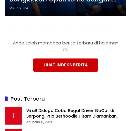
Penunjukan Eko Patrio sebagai
Mei 7, 2024
Menteri oleh PAN
Anda telah membaca berita terbaru di halaman
ini.
LIHAT INDEKS BERITA
Post Terbaru
Viral! Diduga Coba Begal Driver GoCar di
1
Serpong, Pria Berhoodie Hitam Diamankan
Warga dan Polisi
Agustus 6, 2026