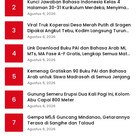
Kunci Jawaban Bahasa Indonesia Kelas 4
2
Halaman 30-31 Kurikulum Merdeka, Menyimak
Teks Kepala Suku Len
Agustus 6, 2026
Viral Truk Koperasi Desa Merah Putih di Sragen
3
Dipakai Angkut Tebu, Kodim Langsung Turun
Tangan
Agustus 6, 2026
Link Download Buku PAI dan Bahasa Arab MI,
4
MTs, MA Fase A-F Gratis, Lengkap Semua Mata
Pelajaran
Agustus 6, 2026
Kemenag Gratiskan 90 Buku PAI dan Bahasa
5
Arab untuk Siswa Madrasah di Semua Jenjang
Agustus 6, 2026
Gunung Semeru Erupsi Dua Kali Pagi Ini, Kolom
6
Abu Capai 800 Meter
Agustus 6, 2026
Gempa M5,6 Guncang Mindanao, Getarannya
7
Terasa di Sangihe dan Talaud
Agustus 6, 2026