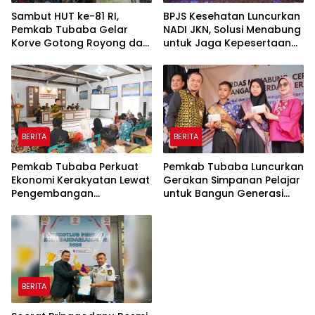
Sambut HUT ke-81 RI,
BPJS Kesehatan Luncurkan
Pemkab Tubaba Gelar
NADI JKN, Solusi Menabung
Korve Gotong Royong dan
untuk Jaga Kepesertaan
Bersih-Bersih Serentak
Tetap Aktif
BERITA
BERITA
Pemkab Tubaba Perkuat
Pemkab Tubaba Luncurkan
Ekonomi Kerakyatan Lewat
Gerakan Simpanan Pelajar
Pengembangan
untuk Bangun Generasi
Peternakan dan
Cerdas Sejak Dini
Penyaluran KUR
BERITA