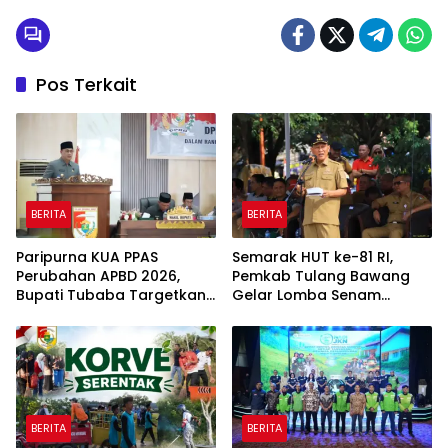
Pos Terkait
BERITA
BERITA
Paripurna KUA PPAS
Semarak HUT ke-81 RI,
Perubahan APBD 2026,
Pemkab Tulang Bawang
Bupati Tubaba Targetkan
Gelar Lomba Senam
Pendapatan Daerah
Udang Manis
Rp820,3 Miliar
BERITA
BERITA