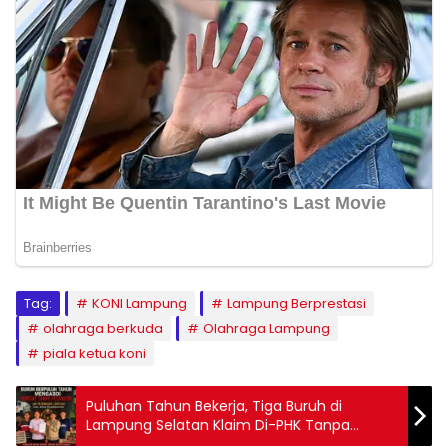
Tag:
KONI Lampung
Lampung Berprestasi
olahraga berkuda
Olahraga Lampung
piala ketua koni
Puluhan Tahun Bekerja, Tiga Buruh di
Lampung Selatan Klaim Di-PHK Tanpa
Pesangon