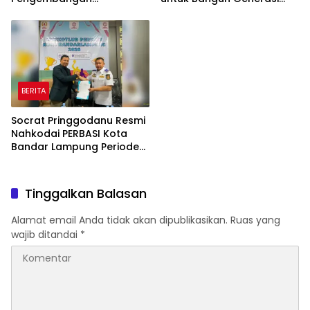
Peternakan dan
Cerdas Sejak Dini
Penyaluran KUR
BERITA
Socrat Pringgodanu Resmi
Nahkodai PERBASI Kota
Bandar Lampung Periode
2026–2030
Tinggalkan Balasan
Alamat email Anda tidak akan dipublikasikan.
Ruas yang
wajib ditandai
*