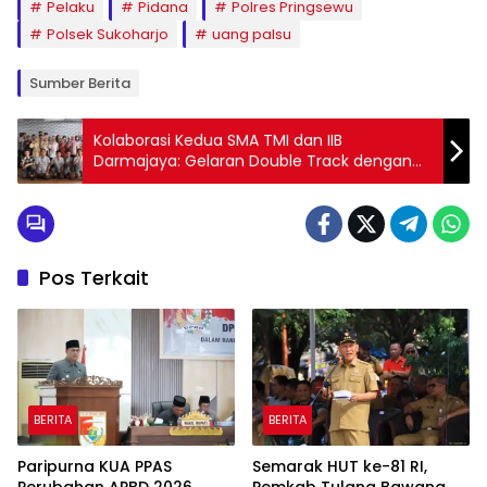
Pelaku
Pidana
Polres Pringsewu
Polsek Sukoharjo
uang palsu
Sumber Berita
Kolaborasi Kedua SMA TMI dan IIB
Darmajaya: Gelaran Double Track dengan
Sorotan Utama pada Bisnis Digital
Pos Terkait
BERITA
BERITA
Paripurna KUA PPAS
Semarak HUT ke-81 RI,
Perubahan APBD 2026,
Pemkab Tulang Bawang