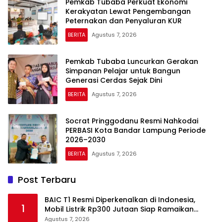
Pemkab Tubaba Perkuat Ekonomi
Kerakyatan Lewat Pengembangan
Peternakan dan Penyaluran KUR
BERITA
Agustus 7, 2026
Pemkab Tubaba Luncurkan Gerakan
Simpanan Pelajar untuk Bangun
Generasi Cerdas Sejak Dini
BERITA
Agustus 7, 2026
Socrat Pringgodanu Resmi Nahkodai
PERBASI Kota Bandar Lampung Periode
2026–2030
BERITA
Agustus 7, 2026
Post Terbaru
BAIC T1 Resmi Diperkenalkan di Indonesia,
1
Mobil Listrik Rp300 Jutaan Siap Ramaikan
Pasar EV
Agustus 7, 2026