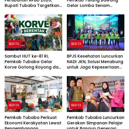
Bupati Tubaba Targetkan
Gelar Lomba Senam
Pendapatan Daerah
Udang Manis
Rp820,3 Miliar
BERITA
BERITA
Sambut HUT ke-81 RI,
BPJS Kesehatan Luncurkan
Pemkab Tubaba Gelar
NADI JKN, Solusi Menabung
Korve Gotong Royong dan
untuk Jaga Kepesertaan
Bersih-Bersih Serentak
Tetap Aktif
BERITA
BERITA
Pemkab Tubaba Perkuat
Pemkab Tubaba Luncurkan
Ekonomi Kerakyatan Lewat
Gerakan Simpanan Pelajar
Pengembangan
untuk Bangun Generasi