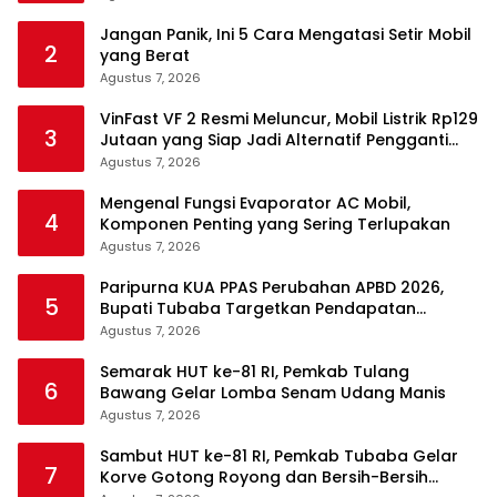
Jangan Panik, Ini 5 Cara Mengatasi Setir Mobil
2
yang Berat
Agustus 7, 2026
VinFast VF 2 Resmi Meluncur, Mobil Listrik Rp129
3
Jutaan yang Siap Jadi Alternatif Pengganti
Motor
Agustus 7, 2026
Mengenal Fungsi Evaporator AC Mobil,
4
Komponen Penting yang Sering Terlupakan
Agustus 7, 2026
Paripurna KUA PPAS Perubahan APBD 2026,
5
Bupati Tubaba Targetkan Pendapatan
Daerah Rp820,3 Miliar
Agustus 7, 2026
Semarak HUT ke-81 RI, Pemkab Tulang
6
Bawang Gelar Lomba Senam Udang Manis
Agustus 7, 2026
Sambut HUT ke-81 RI, Pemkab Tubaba Gelar
7
Korve Gotong Royong dan Bersih-Bersih