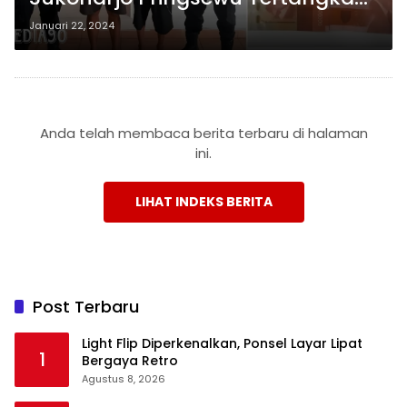
Belanja Sembako dengan Uang
Januari 22, 2024
Palsu, Klaim Mendapatnya dari
Dunia Facebook
Anda telah membaca berita terbaru di halaman
ini.
LIHAT INDEKS BERITA
Post Terbaru
Light Flip Diperkenalkan, Ponsel Layar Lipat
1
Bergaya Retro
Agustus 8, 2026