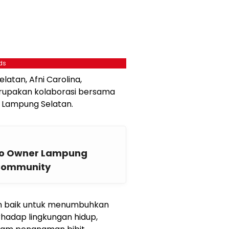
ds
atan, Afni Carolina,
rupakan kolaborasi bersama
b Lampung Selatan.
io Owner Lampung
 Community
n baik untuk menumbuhkan
rhadap lingkungan hidup,