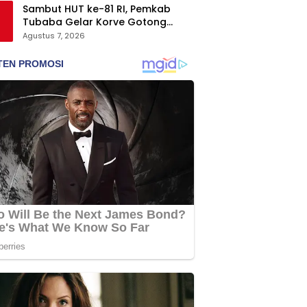
Sambut HUT ke-81 RI, Pemkab
Tubaba Gelar Korve Gotong
Royong dan Bersih-Bersih
Agustus 7, 2026
Serentak