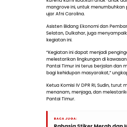
karena kami libatkan anak-anak d
mangrove ini, untuk menumbuhkan ped
ujar Afni Carolina.
Asisten Bidang Ekonomi dan Pemb
Selatan, Dulkahar, juga menyampai
kegiatan ini.
“Kegiatan ini dapat menjadi pengin
melestarikan lingkungan di kawasan
Pantai Timur ini terus berjalan dan
bagi kehidupan masyarakat,” ungka
Ketua Komisi IV DPR RI, Sudin, turu
menanam, menjaga, dan melestarik
Pantai Timur.
BACA JUGA:
Rahasia Stiker Merah dan 