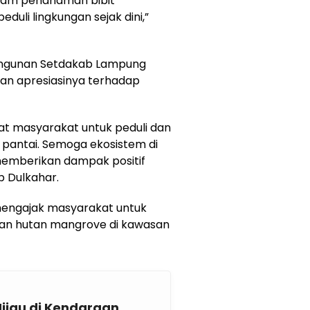
alam penanaman bibit
uli lingkungan sejak dini,”
angunan Setdakab Lampung
kan apresiasinya terhadap
gat masyarakat untuk peduli dan
 pantai. Semoga ekosistem di
 memberikan dampak positif
p Dulkahar.
t mengajak masyarakat untuk
an hutan mangrove di kawasan
Hijau di Kendaraan