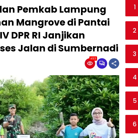
1
i dan Pemkab Lampung
an Mangrove di Pantai
2
IV DPR RI Janjikan
es Jalan di Sumbernadi
3
493
4
5
6