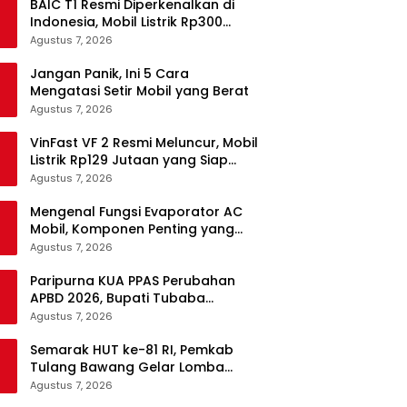
BAIC T1 Resmi Diperkenalkan di
Indonesia, Mobil Listrik Rp300
Jutaan Siap Ramaikan Pasar EV
Agustus 7, 2026
Jangan Panik, Ini 5 Cara
Mengatasi Setir Mobil yang Berat
Agustus 7, 2026
VinFast VF 2 Resmi Meluncur, Mobil
Listrik Rp129 Jutaan yang Siap
Jadi Alternatif Pengganti Motor
Agustus 7, 2026
Mengenal Fungsi Evaporator AC
Mobil, Komponen Penting yang
Sering Terlupakan
Agustus 7, 2026
Paripurna KUA PPAS Perubahan
APBD 2026, Bupati Tubaba
Targetkan Pendapatan Daerah
Agustus 7, 2026
Rp820,3 Miliar
Semarak HUT ke-81 RI, Pemkab
Tulang Bawang Gelar Lomba
Senam Udang Manis
Agustus 7, 2026