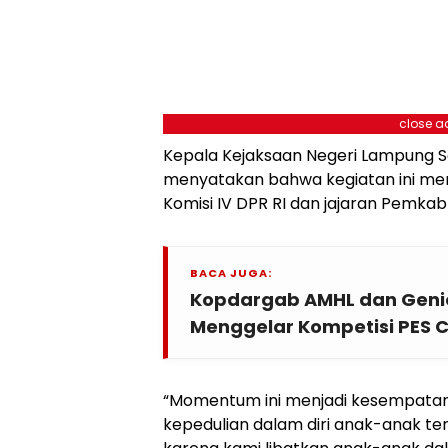
close a
Kepala Kejaksaan Negeri Lampung Sel
menyatakan bahwa kegiatan ini me
Komisi IV DPR RI dan jajaran Pemka
BACA JUGA:
Kopdargab AMHL dan Gen
Menggelar Kompetisi PES
“Momentum ini menjadi kesempata
kepedulian dalam diri anak-anak te