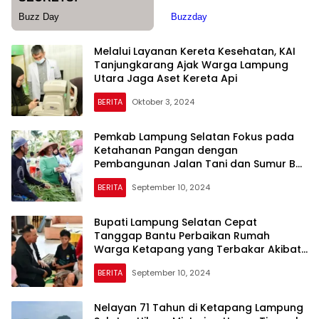
Melalui Layanan Kereta Kesehatan, KAI
Tanjungkarang Ajak Warga Lampung
Utara Jaga Aset Kereta Api
BERITA
Oktober 3, 2024
Pemkab Lampung Selatan Fokus pada
Ketahanan Pangan dengan
Pembangunan Jalan Tani dan Sumur Bor
di Bangun Rejo Ketapang pada
BERITA
September 10, 2024
September 2024
Bupati Lampung Selatan Cepat
Tanggap Bantu Perbaikan Rumah
Warga Ketapang yang Terbakar Akibat
Korsleting Listrik
BERITA
September 10, 2024
Nelayan 71 Tahun di Ketapang Lampung