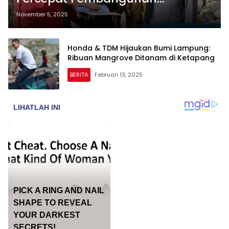
Kampung Nelayan Ketapang,
November 5, 2025
Target Rampung Akhir 2025
Honda & TDM Hijaukan Bumi Lampung:
Ribuan Mangrove Ditanam di Ketapang
BERITA
Februari 13, 2025