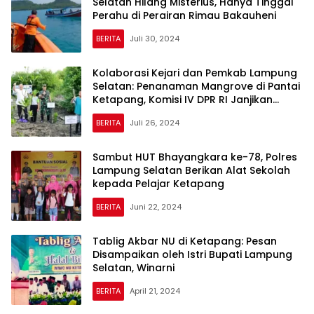
Selatan Hilang Misterius, Hanya Tinggal
Perahu di Perairan Rimau Bakauheni
BERITA
Juli 30, 2024
Kolaborasi Kejari dan Pemkab Lampung
Selatan: Penanaman Mangrove di Pantai
Ketapang, Komisi IV DPR RI Janjikan
Pembangunan Akses Jalan di
BERITA
Juli 26, 2024
Sumbernadi
Sambut HUT Bhayangkara ke-78, Polres
Lampung Selatan Berikan Alat Sekolah
kepada Pelajar Ketapang
BERITA
Juni 22, 2024
Tablig Akbar NU di Ketapang: Pesan
Disampaikan oleh Istri Bupati Lampung
Selatan, Winarni
BERITA
April 21, 2024