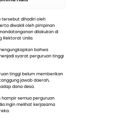
ersebut dihadiri oleh
erta diwakili oleh pimpinan
enandatanganan dilakukan di
 Rektorat Unila.
i, mengungkapkan bahwa
enjadi syarat perguruan tinggi
ruan tinggi belum memberikan
tanggung jawab daerah,
hadap dana desa.
n hampir semua perguruan
 dia ingin melihat kerjasama
reka.