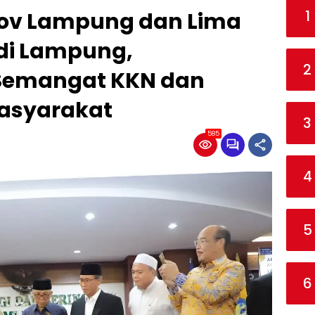
1
rov Lampung dan Lima
 di Lampung,
2
Semangat KKN dan
asyarakat
3
585
4
5
6