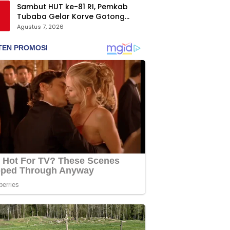
Sambut HUT ke-81 RI, Pemkab
Tubaba Gelar Korve Gotong
Royong dan Bersih-Bersih
Agustus 7, 2026
Serentak