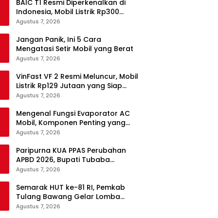
BAIC T1 Resmi Diperkenalkan di
Indonesia, Mobil Listrik Rp300
Jutaan Siap Ramaikan Pasar EV
Agustus 7, 2026
Jangan Panik, Ini 5 Cara
Mengatasi Setir Mobil yang Berat
Agustus 7, 2026
VinFast VF 2 Resmi Meluncur, Mobil
Listrik Rp129 Jutaan yang Siap
Jadi Alternatif Pengganti Motor
Agustus 7, 2026
Mengenal Fungsi Evaporator AC
Mobil, Komponen Penting yang
Sering Terlupakan
Agustus 7, 2026
Paripurna KUA PPAS Perubahan
APBD 2026, Bupati Tubaba
Targetkan Pendapatan Daerah
Agustus 7, 2026
Rp820,3 Miliar
Semarak HUT ke-81 RI, Pemkab
Tulang Bawang Gelar Lomba
Senam Udang Manis
Agustus 7, 2026