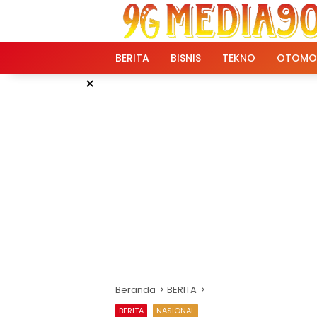
Langsung
ke
konten
BERITA
BISNIS
TEKNO
OTOMO
×
Beranda
BERITA
BERITA
NASIONAL