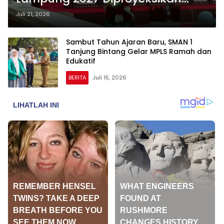
Capai Rp2,7 Triliun
Juli 21, 2026
Sambut Tahun Ajaran Baru, SMAN 1
Tanjung Bintang Gelar MPLS Ramah dan
Edukatif
BERITA
Juli 15, 2026