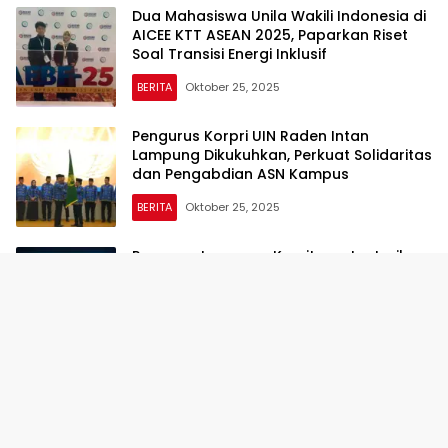
Dua Mahasiswa Unila Wakili Indonesia di
AICEE KTT ASEAN 2025, Paparkan Riset
Soal Transisi Energi Inklusif
BERITA
Oktober 25, 2025
Pengurus Korpri UIN Raden Intan
Lampung Dikukuhkan, Perkuat Solidaritas
dan Pengabdian ASN Kampus
BERITA
Oktober 25, 2025
Pemprov Lampung Komitmen Lestarikan
Budaya Daerah Lewat Pekan
Kebudayaan Daerah IV 2025
BERITA
Oktober 23, 2025
UIN Raden Intan Lampung Gelar Seminar
Beasiswa Taiwan 2026, Rektor Dorong
Mahasiswa Kembangkan Diri ke Kancah
Internasional
BERITA
Oktober 22, 2025