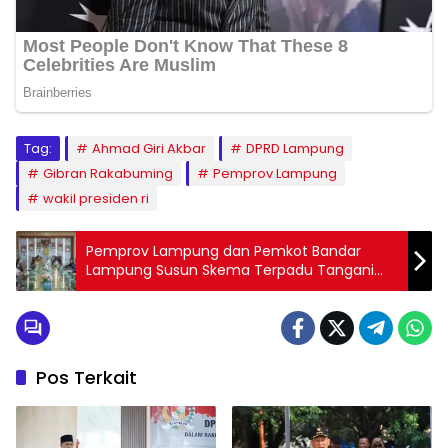
Tag:
Ahmad Giri Akbar
DPRD Lampung
Gibran Rakabuming
Pemprov Lampung
wakil presiden ri
Pemprov Lampung dan Pemkot Bandar
Lampung Susun Skema Terpadu Tangani
Banjir dari Hulu ke Hilir
Pos Terkait