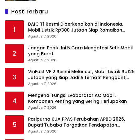
Post Terbaru
BAIC T1 Resmi Diperkenalkan di Indonesia,
1
Mobil Listrik Rp300 Jutaan Siap Ramaikan
Pasar EV
Agustus 7, 2026
Jangan Panik, Ini 5 Cara Mengatasi Setir Mobil
2
yang Berat
Agustus 7, 2026
VinFast VF 2 Resmi Meluncur, Mobil Listrik Rp129
3
Jutaan yang Siap Jadi Alternatif Pengganti
Motor
Agustus 7, 2026
Mengenal Fungsi Evaporator AC Mobil,
4
Komponen Penting yang Sering Terlupakan
Agustus 7, 2026
Paripurna KUA PPAS Perubahan APBD 2026,
5
Bupati Tubaba Targetkan Pendapatan
Daerah Rp820,3 Miliar
Agustus 7, 2026