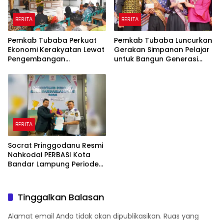
BERITA
BERITA
Pemkab Tubaba Perkuat
Pemkab Tubaba Luncurkan
Ekonomi Kerakyatan Lewat
Gerakan Simpanan Pelajar
Pengembangan
untuk Bangun Generasi
Peternakan dan
Cerdas Sejak Dini
Penyaluran KUR
BERITA
Socrat Pringgodanu Resmi
Nahkodai PERBASI Kota
Bandar Lampung Periode
2026–2030
Tinggalkan Balasan
Alamat email Anda tidak akan dipublikasikan.
Ruas yang