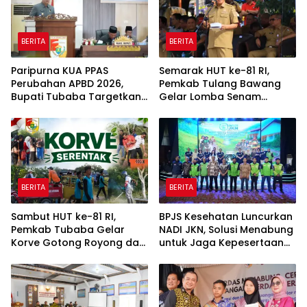
BERITA
BERITA
Paripurna KUA PPAS
Semarak HUT ke-81 RI,
Perubahan APBD 2026,
Pemkab Tulang Bawang
Bupati Tubaba Targetkan
Gelar Lomba Senam
Pendapatan Daerah
Udang Manis
Rp820,3 Miliar
BERITA
BERITA
Sambut HUT ke-81 RI,
BPJS Kesehatan Luncurkan
Pemkab Tubaba Gelar
NADI JKN, Solusi Menabung
Korve Gotong Royong dan
untuk Jaga Kepesertaan
Bersih-Bersih Serentak
Tetap Aktif