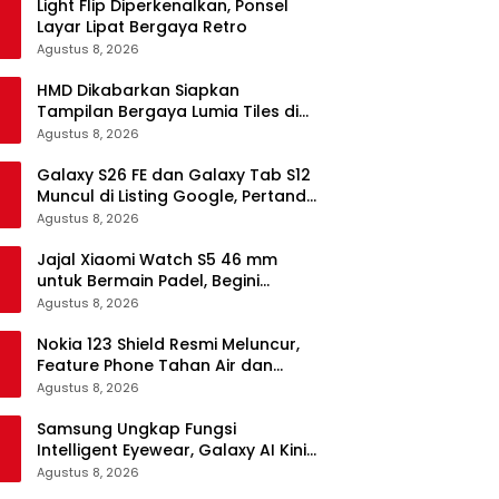
Light Flip Diperkenalkan, Ponsel
Layar Lipat Bergaya Retro
Agustus 8, 2026
HMD Dikabarkan Siapkan
Tampilan Bergaya Lumia Tiles di
Ponsel Android
Agustus 8, 2026
Galaxy S26 FE dan Galaxy Tab S12
Muncul di Listing Google, Pertanda
Segera Rilis?
Agustus 8, 2026
Jajal Xiaomi Watch S5 46 mm
untuk Bermain Padel, Begini
Kemampuannya
Agustus 8, 2026
Nokia 123 Shield Resmi Meluncur,
Feature Phone Tahan Air dan
Debu
Agustus 8, 2026
Samsung Ungkap Fungsi
Intelligent Eyewear, Galaxy AI Kini
Bisa Diakses Tanpa Layar
Agustus 8, 2026