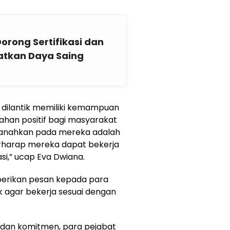
rong Sertifikasi dan
atkan Daya Saing
u dilantik memiliki kemampuan
han positif bagi masyarakat
anahkan pada mereka adalah
rharap mereka dapat bekerja
i,” ucap Eva Dwiana.
erikan pesan kepada para
ik agar bekerja sesuai dengan
dan komitmen, para pejabat