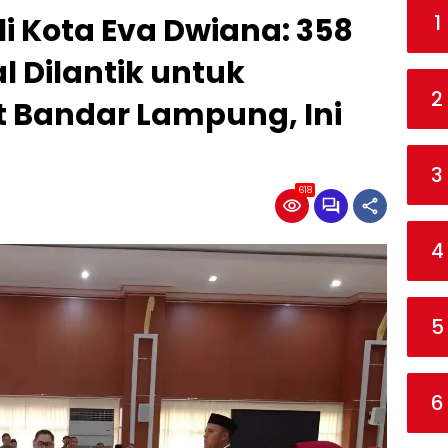
1
i Kota Eva Dwiana: 358
l Dilantik untuk
2
 Bandar Lampung, Ini
3
618
4
5
6