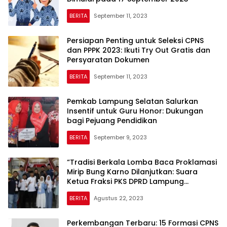
BERITA
September 11, 2023
Persiapan Penting untuk Seleksi CPNS
dan PPPK 2023: Ikuti Try Out Gratis dan
Persyaratan Dokumen
BERITA
September 11, 2023
Pemkab Lampung Selatan Salurkan
Insentif untuk Guru Honor: Dukungan
bagi Pejuang Pendidikan
BERITA
September 9, 2023
“Tradisi Berkala Lomba Baca Proklamasi
Mirip Bung Karno Dilanjutkan: Suara
Ketua Fraksi PKS DPRD Lampung
Menguatkan Semangat Perjuangan
BERITA
Agustus 22, 2023
Bangsa
Perkembangan Terbaru: 15 Formasi CPNS