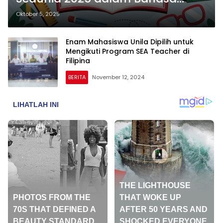
Inggris Beserta Terjemahannya
Oktober 5, 2025
Enam Mahasiswa Unila Dipilih untuk
Mengikuti Program SEA Teacher di
Filipina
BERITA
November 12, 2024