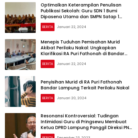
Optimalkan Keterampilan Penulisan
Publikasi Sekolah: Guru SDN 1 Bumi
Dipasena Utama dan SMPN Satap 1
Rawajitu Timur Dibimtek
BERITA
Januari 22, 2024
Menepis Tuduhan Pemisahan Murid
Akibat Perilaku Nakal: Ungkapkan
Klarifikasi RA Puri Fathonah di Bandar
Lampung
BERITA
Januari 22, 2024
Penyisihan Murid di RA Puri Fathonah
Bandar Lampung Terkait Perilaku Nakal
BERITA
Januari 20, 2024
Resonansi Kontroversial: Tudingan
Intimidasi Guru di Pringsewu Membuat
Ketua DPRD Lampung Panggil Direksi PNM
Lampung untuk Evaluasi
BERITA
Desember 23, 2023