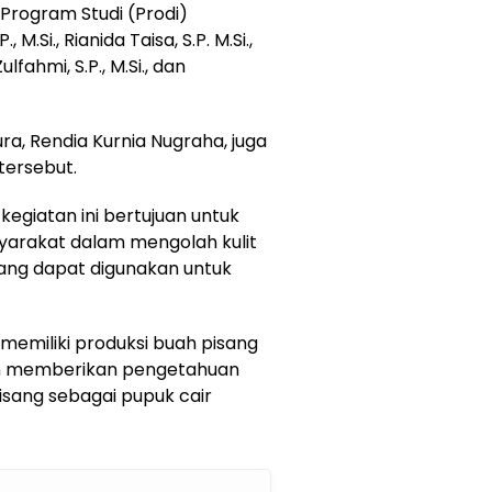
 Program Studi (Prodi)
, M.Si., Rianida Taisa, S.P. M.Si.,
ulfahmi, S.P., M.Si., dan
ura, Rendia Kurnia Nugraha, juga
tersebut.
 kegiatan ini bertujuan untuk
arakat dalam mengolah kulit
yang dapat digunakan untuk
emiliki produksi buah pisang
gin memberikan pengetahuan
isang sebagai pupuk cair