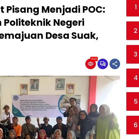
1
t Pisang Menjadi POC:
 Politeknik Negeri
2
emajuan Desa Suak,
3
545
4
5
6