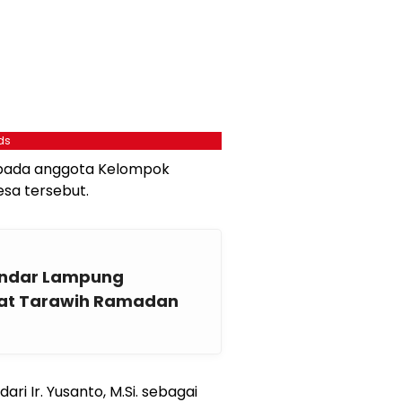
ds
epada anggota Kelompok
esa tersebut.
Bandar Lampung
alat Tarawih Ramadan
dari Ir. Yusanto, M.Si. sebagai