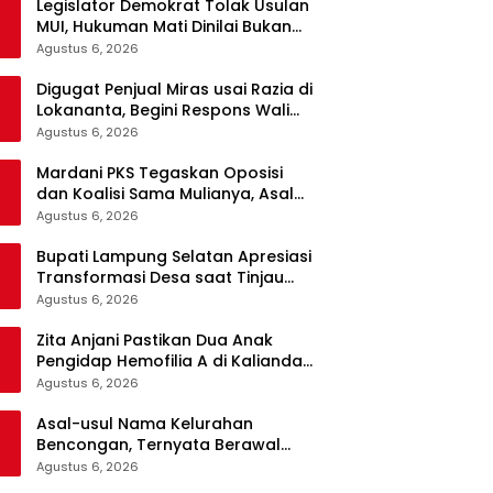
Legislator Demokrat Tolak Usulan
MUI, Hukuman Mati Dinilai Bukan
Solusi Berantas Korupsi
Agustus 6, 2026
Digugat Penjual Miras usai Razia di
Lokananta, Begini Respons Wali
Kota Solo
Agustus 6, 2026
Mardani PKS Tegaskan Oposisi
dan Koalisi Sama Mulianya, Asal
Berpihak kepada Rakyat
Agustus 6, 2026
Bupati Lampung Selatan Apresiasi
Transformasi Desa saat Tinjau
Program Desa Helau di Natar
Agustus 6, 2026
Zita Anjani Pastikan Dua Anak
Pengidap Hemofilia A di Kalianda
Terus Didampingi dan Dijamin
Agustus 6, 2026
Akses Kesehatan
Asal-usul Nama Kelurahan
Bencongan, Ternyata Berawal
dari Kisah Tokoh Dermawan
Agustus 6, 2026