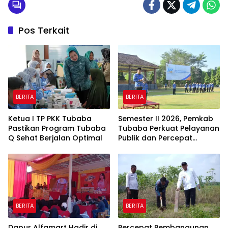
Pos Terkait
BERITA
BERITA
Ketua I TP PKK Tubaba
Semester II 2026, Pemkab
Pastikan Program Tubaba
Tubaba Perkuat Pelayanan
Q Sehat Berjalan Optimal
Publik dan Percepat
Program Pembangunan
BERITA
BERITA
Dapur Alfamart Hadir di
Percepat Pembangunan