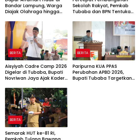
Bandar Lampung, Warga
Sekolah Rakyat, Pemkab
Diajak Olahraga hingga
Tubaba dan BPN Tentukan
Belajar Memasak
Titik Koordinat Lahan
BERITA
BERITA
Aisyiyah Cadre Camp 2026
Paripurna KUA PPAS
Digelar di Tubaba, Bupati
Perubahan APBD 2026,
Novriwan Jaya Ajak Kader
Bupati Tubaba Targetkan
Perkuat Sinergi
Pendapatan Daerah
Pembangunan
Rp820,3 Miliar
BERITA
Semarak HUT ke-81 RI,
Pemkab Tulang Bawang