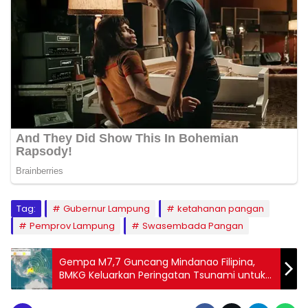
Tag:
Gubernur Lampung
ketahanan pangan
Pemprov Lampung
Swasembada Pangan
Gempa M7,7 Guncang Mindanao Filipina,
BMKG Keluarkan Peringatan Tsunami untuk
Indonesia Timur