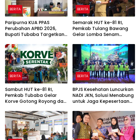
BERITA
BERITA
Paripurna KUA PPAS
Semarak HUT ke-81 RI,
Perubahan APBD 2026,
Pemkab Tulang Bawang
Bupati Tubaba Targetkan
Gelar Lomba Senam
Pendapatan Daerah
Udang Manis
Rp820,3 Miliar
BERITA
BERITA
Sambut HUT ke-81 RI,
BPJS Kesehatan Luncurkan
Pemkab Tubaba Gelar
NADI JKN, Solusi Menabung
Korve Gotong Royong dan
untuk Jaga Kepesertaan
Bersih-Bersih Serentak
Tetap Aktif