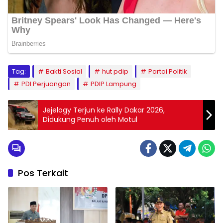
Tag:
Bakti Sosial
hut pdip
Partai Politik
PDI Perjuangan
PDIP Lampung
Jejelogy Terjun ke Rally Dakar 2026,
Didukung Penuh oleh Motul
Pos Terkait