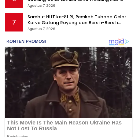
Agustus 7, 2026
Sambut HUT ke-81 RI, Pemkab Tubaba Gelar
7
Korve Gotong Royong dan Bersih-Bersih
Serentak
Agustus 7, 2026