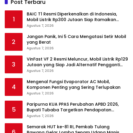
Post Terbaru
BAIC T1 Resmi Diperkenalkan di Indonesia,
1
Mobil Listrik Rp300 Jutaan Siap Ramaikan
Pasar EV
Agustus 7, 2026
Jangan Panik, Ini 5 Cara Mengatasi Setir Mobil
2
yang Berat
Agustus 7, 2026
VinFast VF 2 Resmi Meluncur, Mobil Listrik Rp129
3
Jutaan yang Siap Jadi Alternatif Pengganti
Motor
Agustus 7, 2026
Mengenal Fungsi Evaporator AC Mobil,
4
Komponen Penting yang Sering Terlupakan
Agustus 7, 2026
Paripurna KUA PPAS Perubahan APBD 2026,
5
Bupati Tubaba Targetkan Pendapatan
Daerah Rp820,3 Miliar
Agustus 7, 2026
Semarak HUT ke-81 RI, Pemkab Tulang
6
Bawang Gelar Lomba Senam Udang Manis