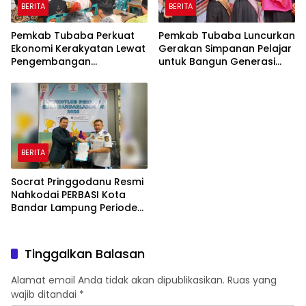
BERITA
BERITA
Pemkab Tubaba Perkuat
Pemkab Tubaba Luncurkan
Ekonomi Kerakyatan Lewat
Gerakan Simpanan Pelajar
Pengembangan
untuk Bangun Generasi
Peternakan dan
Cerdas Sejak Dini
Penyaluran KUR
BERITA
Socrat Pringgodanu Resmi
Nahkodai PERBASI Kota
Bandar Lampung Periode
2026–2030
Tinggalkan Balasan
Alamat email Anda tidak akan dipublikasikan.
Ruas yang
wajib ditandai
*