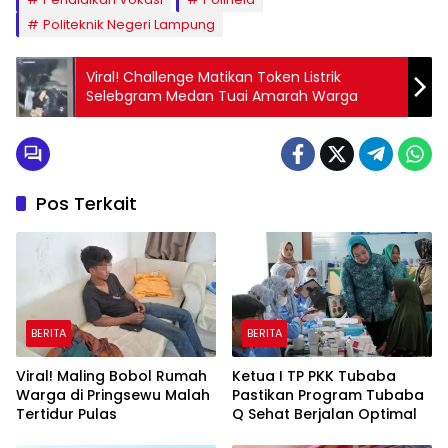
Politeknik Negeri Lampung
Viral! Challenge Matikan Token Listrik
Selebgram Medan Tuai Amarah Warga
Pos Terkait
BERITA
BERITA
Viral! Maling Bobol Rumah
Ketua I TP PKK Tubaba
Warga di Pringsewu Malah
Pastikan Program Tubaba
Tertidur Pulas
Q Sehat Berjalan Optimal