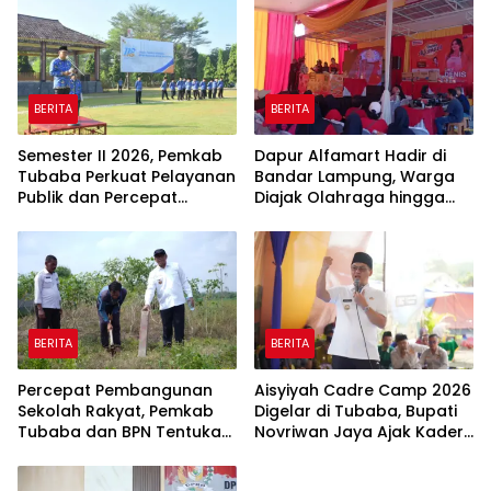
BERITA
BERITA
Semester II 2026, Pemkab
Dapur Alfamart Hadir di
Tubaba Perkuat Pelayanan
Bandar Lampung, Warga
Publik dan Percepat
Diajak Olahraga hingga
Program Pembangunan
Belajar Memasak
BERITA
BERITA
Percepat Pembangunan
Aisyiyah Cadre Camp 2026
Sekolah Rakyat, Pemkab
Digelar di Tubaba, Bupati
Tubaba dan BPN Tentukan
Novriwan Jaya Ajak Kader
Titik Koordinat Lahan
Perkuat Sinergi
Pembangunan