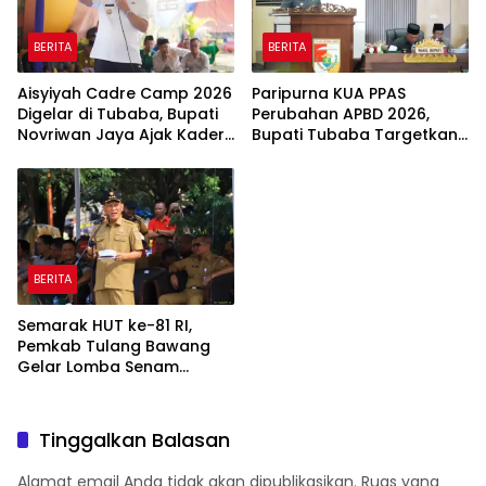
BERITA
BERITA
Aisyiyah Cadre Camp 2026
Paripurna KUA PPAS
Digelar di Tubaba, Bupati
Perubahan APBD 2026,
Novriwan Jaya Ajak Kader
Bupati Tubaba Targetkan
Perkuat Sinergi
Pendapatan Daerah
Pembangunan
Rp820,3 Miliar
BERITA
Semarak HUT ke-81 RI,
Pemkab Tulang Bawang
Gelar Lomba Senam
Udang Manis
Tinggalkan Balasan
Alamat email Anda tidak akan dipublikasikan.
Ruas yang