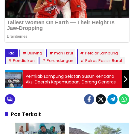
Tag:
Bullying
man 1 krui
Pelajar Lampung
Pendidikan
Perundungan
Polres Pesisir Barat
Pemkab Lampung Selatan Susun Rencana
Aksi Daerah Kepemudaan, Dorong Generasi
Muda Tangguh dan Berdaya Saing
Pos Terkait