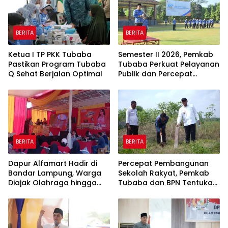
BERITA
BERITA
Ketua I TP PKK Tubaba
Semester II 2026, Pemkab
Pastikan Program Tubaba
Tubaba Perkuat Pelayanan
Q Sehat Berjalan Optimal
Publik dan Percepat
Program Pembangunan
BERITA
BERITA
Dapur Alfamart Hadir di
Percepat Pembangunan
Bandar Lampung, Warga
Sekolah Rakyat, Pemkab
Diajak Olahraga hingga
Tubaba dan BPN Tentukan
Belajar Memasak
Titik Koordinat Lahan