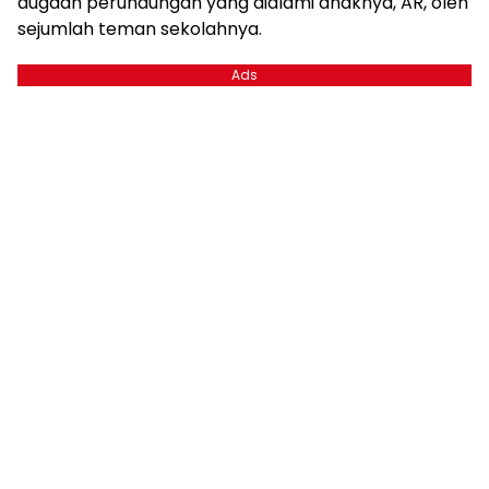
dugaan perundungan yang dialami anaknya, AR, oleh
sejumlah teman sekolahnya.
Ads