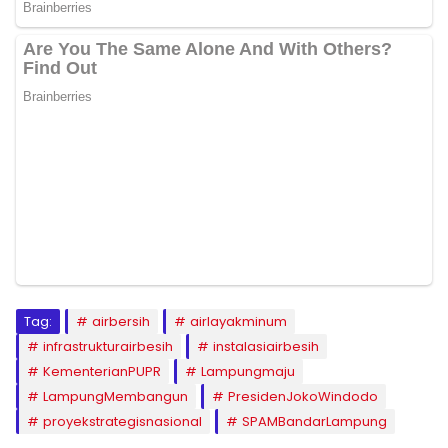
Tag:
airbersih
airlayakminum
infrastrukturairbesih
instalasiairbesih
KementerianPUPR
Lampungmaju
LampungMembangun
PresidenJokoWindodo
proyekstrategisnasional
SPAMBandarLampung