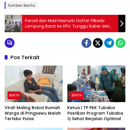
Sumber Berita
Parosil dan Mad Hasnurin Daftar Pilkada
Lampung Barat ke KPU: Tunggu Kabar dari
Partai Golkar pada 28 Agustus 2024
Pos Terkait
BERITA
BERITA
Viral! Maling Bobol Rumah
Ketua I TP PKK Tubaba
Warga di Pringsewu Malah
Pastikan Program Tubaba
Tertidur Pulas
Q Sehat Berjalan Optimal