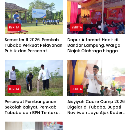
BERITA
BERITA
Semester II 2026, Pemkab
Dapur Alfamart Hadir di
Tubaba Perkuat Pelayanan
Bandar Lampung, Warga
Publik dan Percepat
Diajak Olahraga hingga
Program Pembangunan
Belajar Memasak
BERITA
BERITA
Percepat Pembangunan
Aisyiyah Cadre Camp 2026
Sekolah Rakyat, Pemkab
Digelar di Tubaba, Bupati
Tubaba dan BPN Tentukan
Novriwan Jaya Ajak Kader
Titik Koordinat Lahan
Perkuat Sinergi
Pembangunan