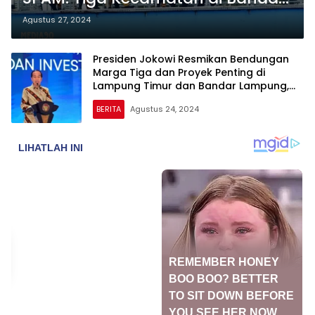
Lampung Kini Nikmati Akses Air
Agustus 27, 2024
Bersih
Presiden Jokowi Resmikan Bendungan
Marga Tiga dan Proyek Penting di
Lampung Timur dan Bandar Lampung,
Meski Terjerat Kasus Korupsi
BERITA
Agustus 24, 2024