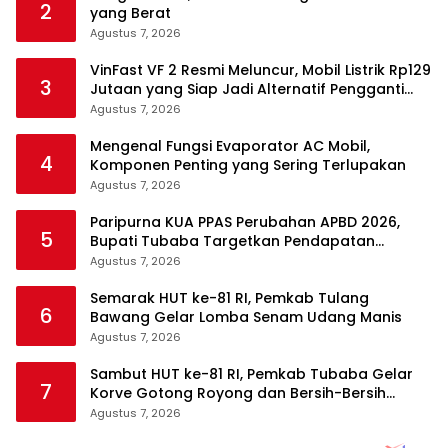
2
yang Berat
Agustus 7, 2026
VinFast VF 2 Resmi Meluncur, Mobil Listrik Rp129
3
Jutaan yang Siap Jadi Alternatif Pengganti
Motor
Agustus 7, 2026
Mengenal Fungsi Evaporator AC Mobil,
4
Komponen Penting yang Sering Terlupakan
Agustus 7, 2026
Paripurna KUA PPAS Perubahan APBD 2026,
5
Bupati Tubaba Targetkan Pendapatan
Daerah Rp820,3 Miliar
Agustus 7, 2026
Semarak HUT ke-81 RI, Pemkab Tulang
6
Bawang Gelar Lomba Senam Udang Manis
Agustus 7, 2026
Sambut HUT ke-81 RI, Pemkab Tubaba Gelar
7
Korve Gotong Royong dan Bersih-Bersih
Serentak
Agustus 7, 2026