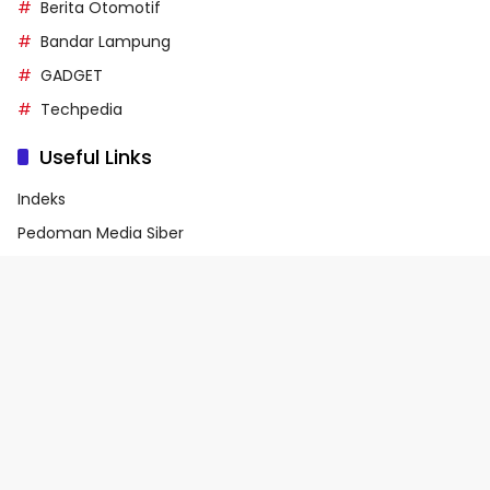
Berita Otomotif
Bandar Lampung
GADGET
Techpedia
Useful Links
Indeks
Pedoman Media Siber
Privacy Policy
Terms of Service
© 2026 - Media90.id | Powered by danar.id