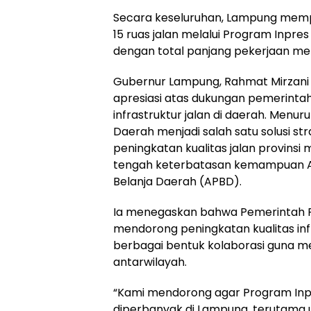
Secara keseluruhan, Lampung mem
15 ruas jalan melalui Program Inpre
dengan total panjang pekerjaan men
Gubernur Lampung, Rahmat Mirzani
apresiasi atas dukungan pemerint
infrastruktur jalan di daerah. Menur
Daerah menjadi salah satu solusi s
peningkatan kualitas jalan provinsi
tengah keterbatasan kemampuan 
Belanja Daerah (APBD).
Ia menegaskan bahwa Pemerintah P
mendorong peningkatan kualitas infr
berbagai bentuk kolaborasi guna m
antarwilayah.
“Kami mendorong agar Program Inpre
diperbanyak di Lampung, terutama