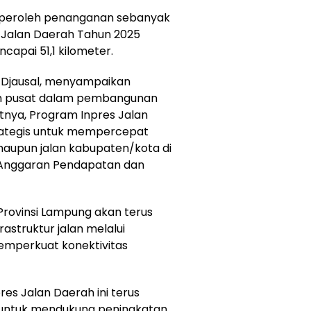
peroleh penanganan sebanyak
s Jalan Daerah Tahun 2025
capai 51,1 kilometer.
 Djausal, menyampaikan
ah pusat dalam pembangunan
utnya, Program Inpres Jalan
trategis untuk mempercepat
 maupun jalan kabupaten/kota di
Anggaran Pendapatan dan
rovinsi Lampung akan terus
astruktur jalan melalui
emperkuat konektivitas
s Jalan Daerah ini terus
 untuk mendukung peningkatan