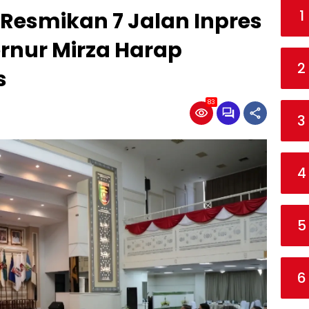
1
Resmikan 7 Jalan Inpres
rnur Mirza Harap
2
s
83
3
4
5
6