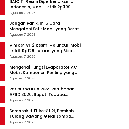
BAIC T1 Resmi Diperkenalkan di
Indonesia, Mobil Listrik Rp300
Jutaan Siap Ramaikan Pasar EV
Agustus 7, 2026
Jangan Panik, Ini 5 Cara
Mengatasi Setir Mobil yang Berat
Agustus 7, 2026
VinFast VF 2 Resmi Meluncur, Mobil
Listrik Rp129 Jutaan yang Siap
Jadi Alternatif Pengganti Motor
Agustus 7, 2026
Mengenal Fungsi Evaporator AC
Mobil, Komponen Penting yang
Sering Terlupakan
Agustus 7, 2026
Paripurna KUA PPAS Perubahan
APBD 2026, Bupati Tubaba
Targetkan Pendapatan Daerah
Agustus 7, 2026
Rp820,3 Miliar
Semarak HUT ke-81 RI, Pemkab
Tulang Bawang Gelar Lomba
Senam Udang Manis
Agustus 7, 2026