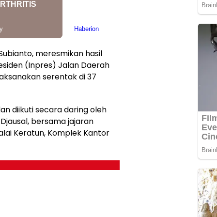
 Subianto, meresmikan hasil
siden (Inpres) Jalan Daerah
laksanakan serentak di 37
n diikuti secara daring oleh
Djausal, bersama jajaran
alai Keratun, Komplek Kantor