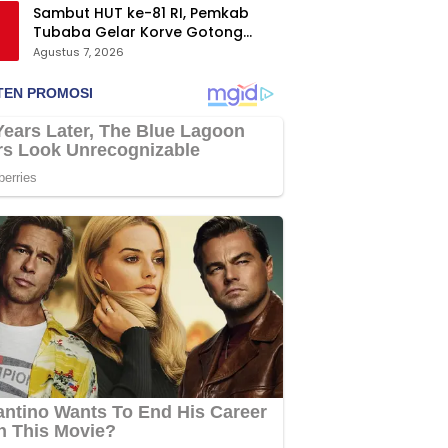
Sambut HUT ke-81 RI, Pemkab
Tubaba Gelar Korve Gotong
Royong dan Bersih-Bersih
Agustus 7, 2026
Serentak