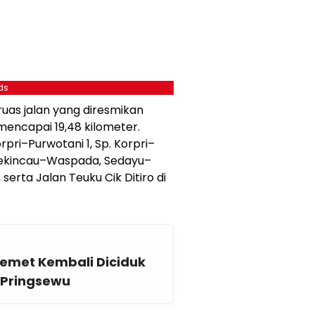
ds
ruas jalan yang diresmikan
encapai 19,48 kilometer.
rpri–Purwotani 1, Sp. Korpri–
 Sekincau–Waspada, Sedayu–
erta Jalan Teuku Cik Ditiro di
emet Kembali Diciduk
o Pringsewu