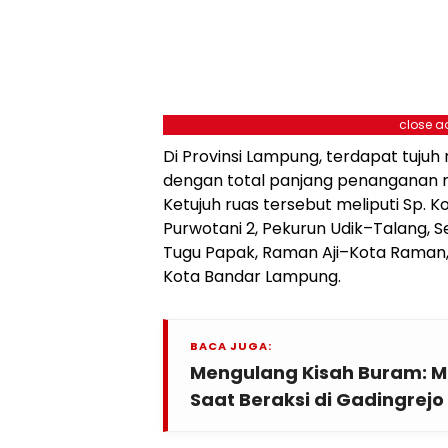
close a
Di Provinsi Lampung, terdapat tujuh 
dengan total panjang penanganan m
Ketujuh ruas tersebut meliputi Sp. Ko
Purwotani 2, Pekurun Udik–Talang,
Tugu Papak, Raman Aji–Kota Raman, s
Kota Bandar Lampung.
BACA JUGA:
Mengulang Kisah Buram: M
Saat Beraksi di Gadingrej