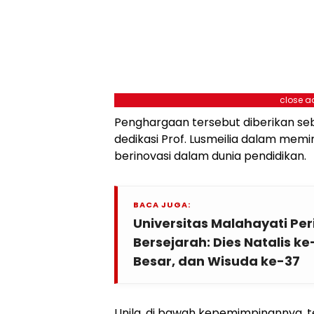
close a
Penghargaan tersebut diberikan seb
dedikasi Prof. Lusmeilia dalam memi
berinovasi dalam dunia pendidikan.
BACA JUGA:
Universitas Malahayati Pe
Bersejarah: Dies Natalis k
Besar, dan Wisuda ke-37
Unila, di bawah kepemimpinannya, t