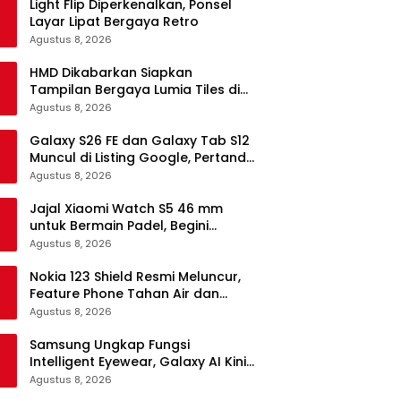
Light Flip Diperkenalkan, Ponsel
Layar Lipat Bergaya Retro
Agustus 8, 2026
HMD Dikabarkan Siapkan
Tampilan Bergaya Lumia Tiles di
Ponsel Android
Agustus 8, 2026
Galaxy S26 FE dan Galaxy Tab S12
Muncul di Listing Google, Pertanda
Segera Rilis?
Agustus 8, 2026
Jajal Xiaomi Watch S5 46 mm
untuk Bermain Padel, Begini
Kemampuannya
Agustus 8, 2026
Nokia 123 Shield Resmi Meluncur,
Feature Phone Tahan Air dan
Debu
Agustus 8, 2026
Samsung Ungkap Fungsi
Intelligent Eyewear, Galaxy AI Kini
Bisa Diakses Tanpa Layar
Agustus 8, 2026