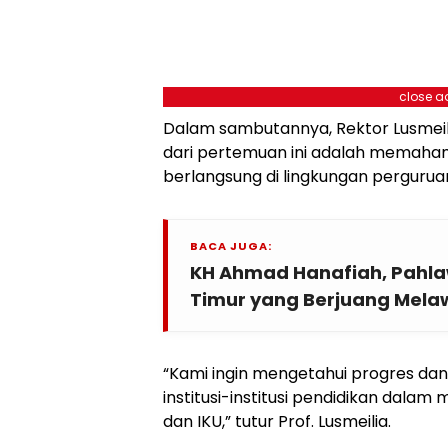
close a
Dalam sambutannya, Rektor Lusmeil
dari pertemuan ini adalah memah
berlangsung di lingkungan pergurua
BACA JUGA:
KH Ahmad Hanafiah, Pahl
Timur yang Berjuang Mela
“Kami ingin mengetahui progres da
institusi-institusi pendidikan dal
dan IKU,” tutur Prof. Lusmeilia.