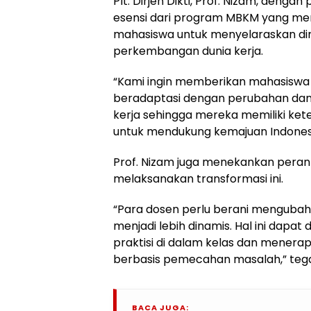
Plt. Dirjen Dikti, Prof. Nizam, de
esensi dari program MBKM yang me
mahasiswa untuk menyelaraskan dir
perkembangan dunia kerja.
“Kami ingin memberikan mahasiswa
beradaptasi dengan perubahan dan k
kerja sehingga mereka memiliki ket
untuk mendukung kemajuan Indonesia,
Prof. Nizam juga menekankan peran
melaksanakan transformasi ini.
“Para dosen perlu berani menguba
menjadi lebih dinamis. Hal ini dapa
praktisi di dalam kelas dan mener
berbasis pemecahan masalah,” teg
BACA JUGA: