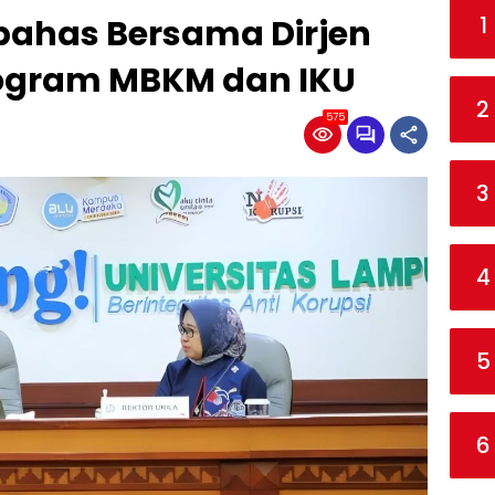
1
bahas Bersama Dirjen
rogram MBKM dan IKU
2
575
3
4
5
6