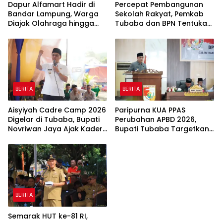
Dapur Alfamart Hadir di
Percepat Pembangunan
Bandar Lampung, Warga
Sekolah Rakyat, Pemkab
Diajak Olahraga hingga
Tubaba dan BPN Tentukan
Belajar Memasak
Titik Koordinat Lahan
BERITA
BERITA
Aisyiyah Cadre Camp 2026
Paripurna KUA PPAS
Digelar di Tubaba, Bupati
Perubahan APBD 2026,
Novriwan Jaya Ajak Kader
Bupati Tubaba Targetkan
Perkuat Sinergi
Pendapatan Daerah
Pembangunan
Rp820,3 Miliar
BERITA
Semarak HUT ke-81 RI,