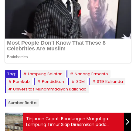
Tag:
Lampung Selatan
Nanang Ermanto
Pemkab
Pendidikan
SDM
STIE Kalianda
Universitas Muhammadiyah Kalianda
Sumber Berita
Tinjauan Cepat: Bendungan Margatiga
Lampung Timur Siap Diresmikan pada
September 2024