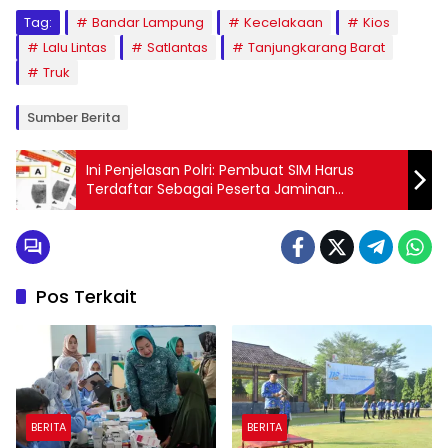
Tag:
Bandar Lampung
Kecelakaan
Kios
Lalu Lintas
Satlantas
Tanjungkarang Barat
Truk
Sumber Berita
Ini Penjelasan Polri: Pembuat SIM Harus
Terdaftar Sebagai Peserta Jaminan
Kesehatan Nasional!
Pos Terkait
BERITA
BERITA