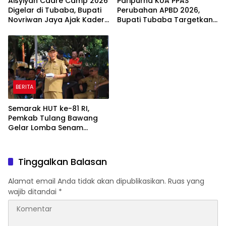
Aisyiyah Cadre Camp 2026
Paripurna KUA PPAS
Digelar di Tubaba, Bupati
Perubahan APBD 2026,
Novriwan Jaya Ajak Kader
Bupati Tubaba Targetkan
Perkuat Sinergi
Pendapatan Daerah
Pembangunan
Rp820,3 Miliar
BERITA
Semarak HUT ke-81 RI,
Pemkab Tulang Bawang
Gelar Lomba Senam
Udang Manis
Tinggalkan Balasan
Alamat email Anda tidak akan dipublikasikan.
Ruas yang
wajib ditandai
*