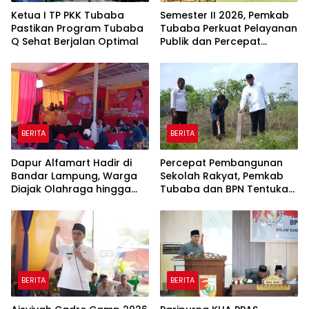
Ketua I TP PKK Tubaba
Semester II 2026, Pemkab
Pastikan Program Tubaba
Tubaba Perkuat Pelayanan
Q Sehat Berjalan Optimal
Publik dan Percepat
Program Pembangunan
BERITA
BERITA
Dapur Alfamart Hadir di
Percepat Pembangunan
Bandar Lampung, Warga
Sekolah Rakyat, Pemkab
Diajak Olahraga hingga
Tubaba dan BPN Tentukan
Belajar Memasak
Titik Koordinat Lahan
BERITA
BERITA