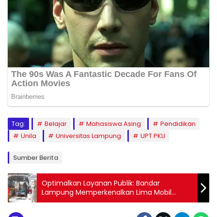
Tag:
Belajar
Mahasiswa Asing
Pendidikan
Unila
Universitas Lampung
UPT PKLI
Sumber Berita
Optimalkan Layanan Publik: Bandar
Lampung Memperkenalkan Lima Mobil
Khusus untuk Jenazah