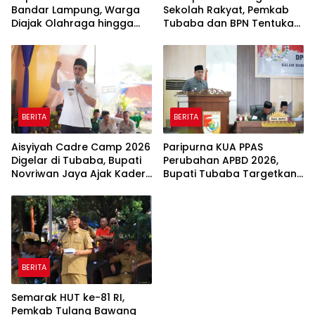
Bandar Lampung, Warga
Sekolah Rakyat, Pemkab
Diajak Olahraga hingga
Tubaba dan BPN Tentukan
Belajar Memasak
Titik Koordinat Lahan
BERITA
BERITA
Aisyiyah Cadre Camp 2026
Paripurna KUA PPAS
Digelar di Tubaba, Bupati
Perubahan APBD 2026,
Novriwan Jaya Ajak Kader
Bupati Tubaba Targetkan
Perkuat Sinergi
Pendapatan Daerah
Pembangunan
Rp820,3 Miliar
BERITA
Semarak HUT ke-81 RI,
Pemkab Tulang Bawang