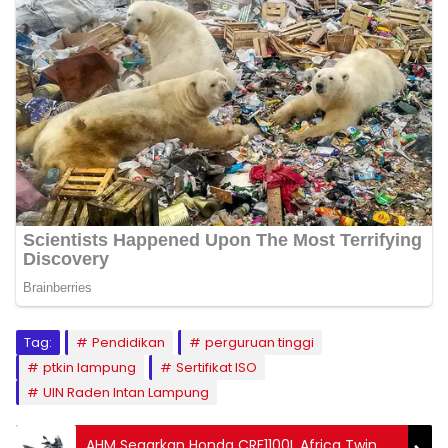
Tag:
Pendidikan
perguruan tinggi
ptkin lampung
Sertifikat ISO
UIN Raden Intan Lampung
AHM Segarkan Honda CRF1100L Africa Twin