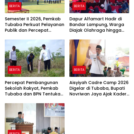
BERITA
BERITA
Semester II 2026, Pemkab
Dapur Alfamart Hadir di
Tubaba Perkuat Pelayanan
Bandar Lampung, Warga
Publik dan Percepat
Diajak Olahraga hingga
Program Pembangunan
Belajar Memasak
BERITA
BERITA
Percepat Pembangunan
Aisyiyah Cadre Camp 2026
Sekolah Rakyat, Pemkab
Digelar di Tubaba, Bupati
Tubaba dan BPN Tentukan
Novriwan Jaya Ajak Kader
Titik Koordinat Lahan
Perkuat Sinergi
Pembangunan
BERITA