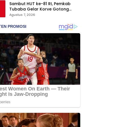
Sambut HUT ke-81 RI, Pemkab
Tubaba Gelar Korve Gotong
Royong dan Bersih-Bersih
Agustus 7, 2026
Serentak