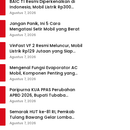
BAIC T1 Resmi Diperkenalkan di
Indonesia, Mobil Listrik Rp300
Jutaan Siap Ramaikan Pasar EV
Agustus 7, 2026
Jangan Panik, Ini 5 Cara
Mengatasi Setir Mobil yang Berat
Agustus 7, 2026
VinFast VF 2 Resmi Meluncur, Mobil
Listrik Rp129 Jutaan yang Siap
Jadi Alternatif Pengganti Motor
Agustus 7, 2026
Mengenal Fungsi Evaporator AC
Mobil, Komponen Penting yang
Sering Terlupakan
Agustus 7, 2026
Paripurna KUA PPAS Perubahan
APBD 2026, Bupati Tubaba
Targetkan Pendapatan Daerah
Agustus 7, 2026
Rp820,3 Miliar
Semarak HUT ke-81 RI, Pemkab
Tulang Bawang Gelar Lomba
Senam Udang Manis
Agustus 7, 2026