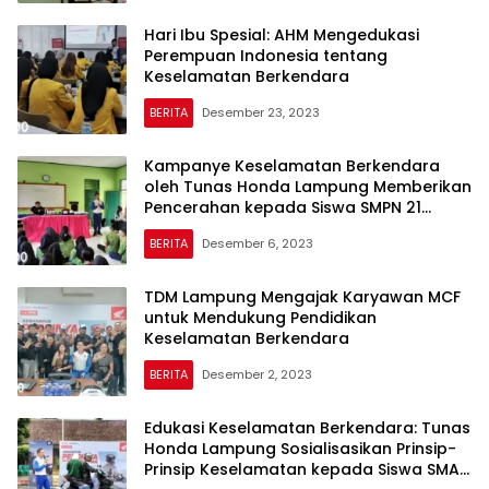
Hari Ibu Spesial: AHM Mengedukasi
Perempuan Indonesia tentang
Keselamatan Berkendara
BERITA
Desember 23, 2023
Kampanye Keselamatan Berkendara
oleh Tunas Honda Lampung Memberikan
Pencerahan kepada Siswa SMPN 21
Pesawaran tentang Keselamatan
BERITA
Desember 6, 2023
Berlalu Lintas
TDM Lampung Mengajak Karyawan MCF
untuk Mendukung Pendidikan
Keselamatan Berkendara
BERITA
Desember 2, 2023
Edukasi Keselamatan Berkendara: Tunas
Honda Lampung Sosialisasikan Prinsip-
Prinsip Keselamatan kepada Siswa SMAN