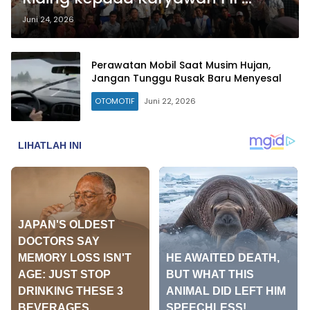
Pringsewu
Juni 24, 2026
Perawatan Mobil Saat Musim Hujan,
Jangan Tunggu Rusak Baru Menyesal
OTOMOTIF
Juni 22, 2026