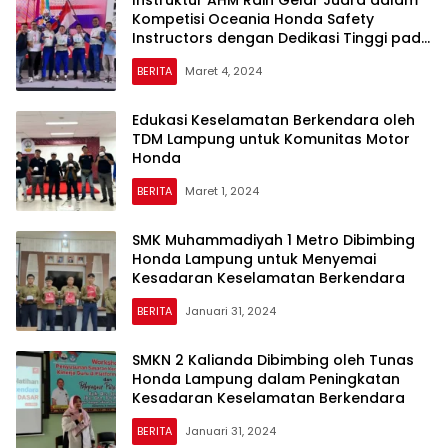
Instruktur AHM Raih Gelar Juara dalam
Kompetisi Oceania Honda Safety
Instructors dengan Dedikasi Tinggi pada
Komitmen Edukasi Keselamatan
BERITA
Maret 4, 2024
Berkendara
Edukasi Keselamatan Berkendara oleh
TDM Lampung untuk Komunitas Motor
Honda
BERITA
Maret 1, 2024
SMK Muhammadiyah 1 Metro Dibimbing
Honda Lampung untuk Menyemai
Kesadaran Keselamatan Berkendara
BERITA
Januari 31, 2024
SMKN 2 Kalianda Dibimbing oleh Tunas
Honda Lampung dalam Peningkatan
Kesadaran Keselamatan Berkendara
BERITA
Januari 31, 2024