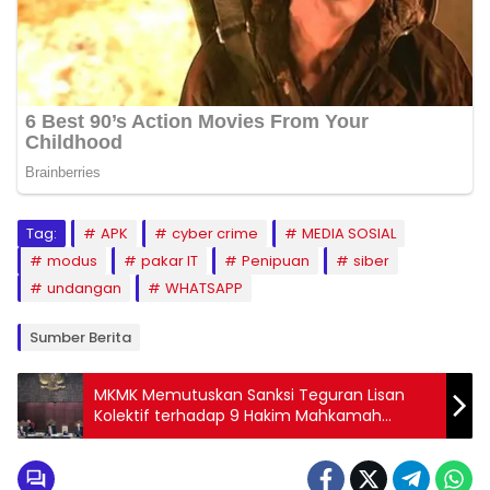
Tag:
APK
cyber crime
MEDIA SOSIAL
modus
pakar IT
Penipuan
siber
undangan
WHATSAPP
Sumber Berita
MKMK Memutuskan Sanksi Teguran Lisan
Kolektif terhadap 9 Hakim Mahkamah
Konstitusi yang Terbukti Langgar Kode Etik