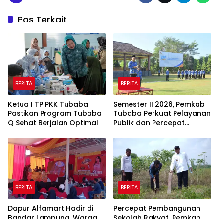
Pos Terkait
BERITA
BERITA
Ketua I TP PKK Tubaba
Semester II 2026, Pemkab
Pastikan Program Tubaba
Tubaba Perkuat Pelayanan
Q Sehat Berjalan Optimal
Publik dan Percepat
Program Pembangunan
BERITA
BERITA
Dapur Alfamart Hadir di
Percepat Pembangunan
Bandar Lampung, Warga
Sekolah Rakyat, Pemkab