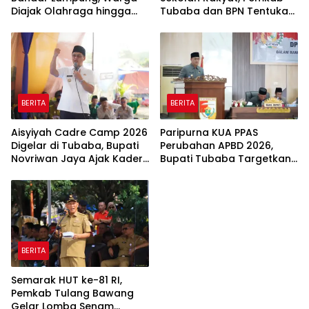
Diajak Olahraga hingga
Tubaba dan BPN Tentukan
Belajar Memasak
Titik Koordinat Lahan
BERITA
BERITA
Aisyiyah Cadre Camp 2026
Paripurna KUA PPAS
Digelar di Tubaba, Bupati
Perubahan APBD 2026,
Novriwan Jaya Ajak Kader
Bupati Tubaba Targetkan
Perkuat Sinergi
Pendapatan Daerah
Pembangunan
Rp820,3 Miliar
BERITA
Semarak HUT ke-81 RI,
Pemkab Tulang Bawang
Gelar Lomba Senam