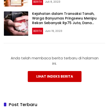
BERITA
Juli 8, 2023
Lapas
Kejahatan dalam Transaksi Tanah,
Warga Banyumas Pringsewu Menipu
Rekan Sebanyak Rp75 Juta, Dana
Digunakan untuk Aktivitas Perjudian dan
BERITA
Juni 19, 2023
Narkoba
Anda telah membaca berita terbaru di halaman
ini.
LIHAT INDEKS BERITA
Post Terbaru