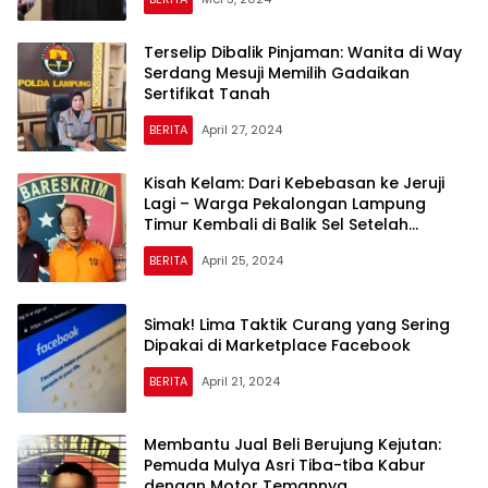
Terselip Dibalik Pinjaman: Wanita di Way
Serdang Mesuji Memilih Gadaikan
Sertifikat Tanah
BERITA
April 27, 2024
Kisah Kelam: Dari Kebebasan ke Jeruji
Lagi – Warga Pekalongan Lampung
Timur Kembali di Balik Sel Setelah
Mempergunakan Motor Warga
BERITA
April 25, 2024
Sukoharjo Pringsewu untuk Aktivitas Judi
Slot
Simak! Lima Taktik Curang yang Sering
Dipakai di Marketplace Facebook
BERITA
April 21, 2024
Membantu Jual Beli Berujung Kejutan:
Pemuda Mulya Asri Tiba-tiba Kabur
dengan Motor Temannya