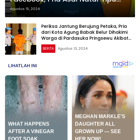
Pembeli dengan Modus Ini
Agustus 15, 2024
Periksa Jantung Berujung Petaka, Pria
dari Kota Agung Babak Belur Dihakimi
Warga di Pardasuka Pringsewu Akibat
Dugaan Pelecehan
BERITA
Agustus 13, 2024