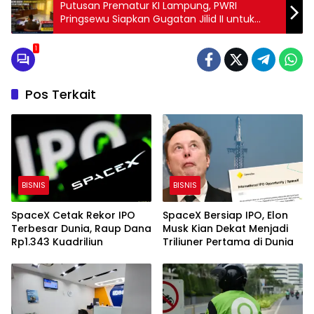
Putusan Prematur KI Lampung, PWRI
Pringsewu Siapkan Gugatan Jilid II untuk
Perjuangkan Keterbukaan Informasi
1
Pos Terkait
BISNIS
BISNIS
SpaceX Cetak Rekor IPO
SpaceX Bersiap IPO, Elon
Terbesar Dunia, Raup Dana
Musk Kian Dekat Menjadi
Rp1.343 Kuadriliun
Triliuner Pertama di Dunia