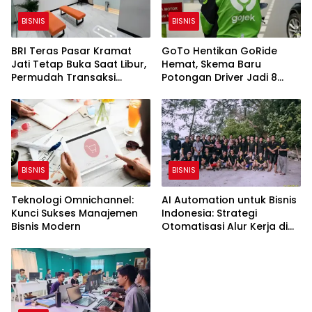
BISNIS
BISNIS
BRI Teras Pasar Kramat
GoTo Hentikan GoRide
Jati Tetap Buka Saat Libur,
Hemat, Skema Baru
Permudah Transaksi
Potongan Driver Jadi 8
Nasabah Lewat Weekend
Persen
Banking
BISNIS
BISNIS
Teknologi Omnichannel:
AI Automation untuk Bisnis
Kunci Sukses Manajemen
Indonesia: Strategi
Bisnis Modern
Otomatisasi Alur Kerja di
2026