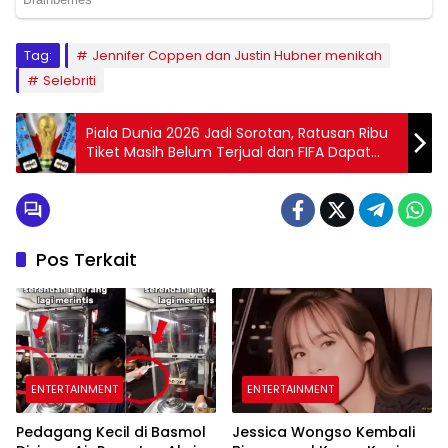
Tag:
Jennifer Coppen dan Justin Hubner menikah
Selebriti
Piala Dunia 2026 Jadi Sorotan, Ratusan Ribu
Tiket Masih Belum Terjual dan FIFA Dapat
Kritik
Pos Terkait
ENTERTAINMENT
ENTERTAINMENT
Pedagang Kecil di Basmol
Jessica Wongso Kembali