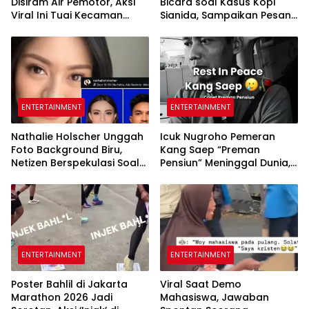
Disiram Air Pemotor, Aksi
Bicara soal Kasus Kopi
Viral Ini Tuai Kecaman
Sianida, Sampaikan Pesan
Netizen
Menyentuh untuk Ayah
Mirna
ENTERTAINMENT
ENTERTAINMENT
Nathalie Holscher Unggah
Icuk Nugroho Pemeran
Foto Background Biru,
Kang Saep “Preman
Netizen Berspekulasi Soal
Pensiun” Meninggal Dunia,
Pernikahan
Dunia Hiburan Berduka
ENTERTAINMENT
ENTERTAINMENT
Poster Bahlil di Jakarta
Viral Saat Demo
Marathon 2026 Jadi
Mahasiswa, Jawaban