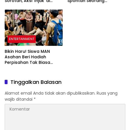
Sorotan, Aksi ‘Injak’ di
Spontan Seorang
Lintasan Tuai Pro dan
Pemulung Bikin Massa dan
Kontra
Warganet Tertawa
ENTERTAINMENT
Bikin Haru! Siswa MAN
Asahan Beri Hadiah
Perpisahan Tak Biasa
untuk Ibu Kantin
Tinggalkan Balasan
Alamat email Anda tidak akan dipublikasikan.
Ruas yang
wajib ditandai
*