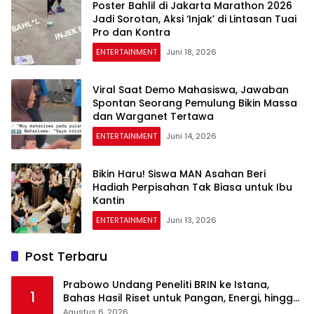
Poster Bahlil di Jakarta Marathon 2026
Jadi Sorotan, Aksi ‘Injak’ di Lintasan Tuai
Pro dan Kontra
ENTERTAINMENT
Juni 18, 2026
Viral Saat Demo Mahasiswa, Jawaban
Spontan Seorang Pemulung Bikin Massa
dan Warganet Tertawa
ENTERTAINMENT
Juni 14, 2026
Bikin Haru! Siswa MAN Asahan Beri
Hadiah Perpisahan Tak Biasa untuk Ibu
Kantin
ENTERTAINMENT
Juni 13, 2026
Post Terbaru
Prabowo Undang Peneliti BRIN ke Istana,
1
Bahas Hasil Riset untuk Pangan, Energi, hingga
Sampah
Agustus 6, 2026