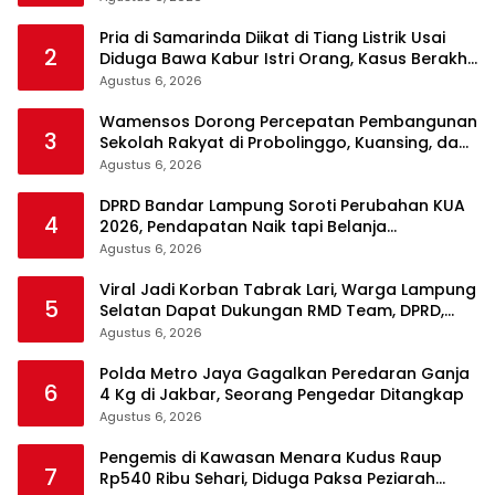
Pria di Samarinda Diikat di Tiang Listrik Usai
2
Diduga Bawa Kabur Istri Orang, Kasus Berakhir
Damai
Agustus 6, 2026
Wamensos Dorong Percepatan Pembangunan
3
Sekolah Rakyat di Probolinggo, Kuansing, dan
Polewali Mandar
Agustus 6, 2026
DPRD Bandar Lampung Soroti Perubahan KUA
4
2026, Pendapatan Naik tapi Belanja
Pembangunan Dipangkas
Agustus 6, 2026
Viral Jadi Korban Tabrak Lari, Warga Lampung
5
Selatan Dapat Dukungan RMD Team, DPRD,
dan Influencer
Agustus 6, 2026
Polda Metro Jaya Gagalkan Peredaran Ganja
6
4 Kg di Jakbar, Seorang Pengedar Ditangkap
Agustus 6, 2026
Pengemis di Kawasan Menara Kudus Raup
7
Rp540 Ribu Sehari, Diduga Paksa Peziarah