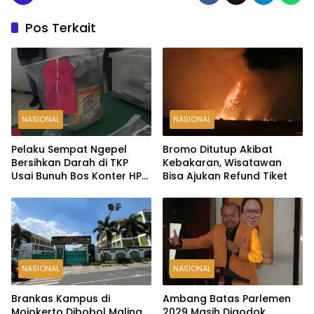
Pos Terkait
NASIONAL
NASIONAL
Pelaku Sempat Ngepel
Bromo Ditutup Akibat
Bersihkan Darah di TKP
Kebakaran, Wisatawan
Usai Bunuh Bos Konter HP
Bisa Ajukan Refund Tiket
Ambarawa
NASIONAL
NASIONAL
Brankas Kampus di
Ambang Batas Parlemen
Mojokerto Dibobol Maling,
2029 Masih Digodok,