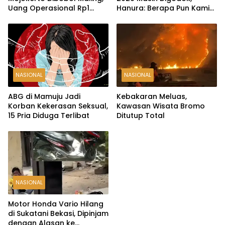
Uang Operasional Rp1
Hanura: Berapa Pun Kami
Miliar Raib
Siap
NASIONAL
NASIONAL
ABG di Mamuju Jadi
Kebakaran Meluas,
Korban Kekerasan Seksual,
Kawasan Wisata Bromo
15 Pria Diduga Terlibat
Ditutup Total
NASIONAL
Motor Honda Vario Hilang
di Sukatani Bekasi, Dipinjam
dengan Alasan ke