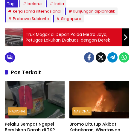
Tag:
belarus
India
kerja sama internasional
kunjungan diplomatik
Prabowo Subianto
Singapura
Truk Mogok di Depan Polda Metro Jaya,
Petugas Lakukan Evakuasi dengan Derek
Pos Terkait
NASIONAL
NASIONAL
Pelaku Sempat Ngepel
Bromo Ditutup Akibat
Bersihkan Darah di TKP
Kebakaran, Wisatawan