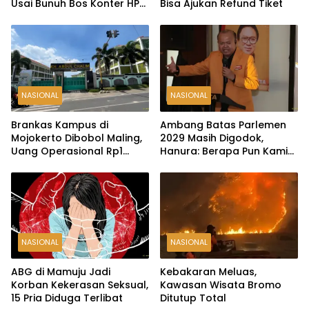
Usai Bunuh Bos Konter HP
Bisa Ajukan Refund Tiket
Ambarawa
NASIONAL
NASIONAL
Brankas Kampus di
Ambang Batas Parlemen
Mojokerto Dibobol Maling,
2029 Masih Digodok,
Uang Operasional Rp1
Hanura: Berapa Pun Kami
Miliar Raib
Siap
NASIONAL
NASIONAL
ABG di Mamuju Jadi
Kebakaran Meluas,
Korban Kekerasan Seksual,
Kawasan Wisata Bromo
15 Pria Diduga Terlibat
Ditutup Total