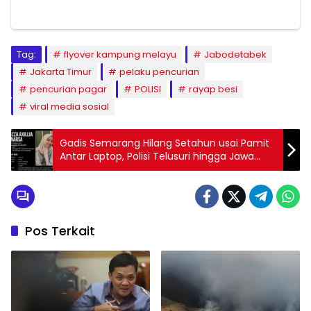
Tag:
flyover kampung melayu
Jabodetabek
Jakarta Timur
pelaku pencurian
pencurian pagar
POLISI
rayap besi
viral media sosial
Gadis Semarang Hilang Setahun usai Pamit
Antar Laptop, Polisi Telusuri hingga Jawa
Timur
Pos Terkait