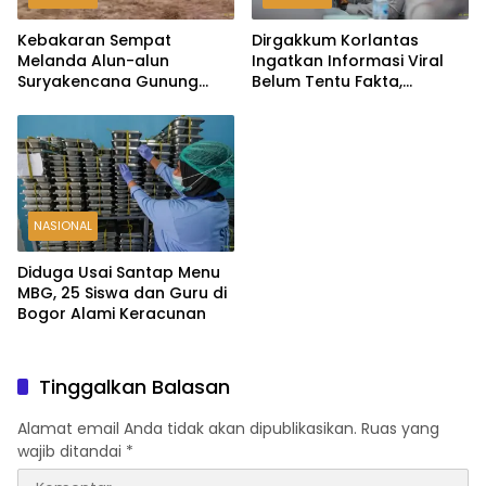
Kebakaran Sempat
Dirgakkum Korlantas
Melanda Alun-alun
Ingatkan Informasi Viral
Suryakencana Gunung
Belum Tentu Fakta,
Gede, Api Berhasil
Masyarakat Diminta
Dipadamkan
Waspadai Hoaks
NASIONAL
Diduga Usai Santap Menu
MBG, 25 Siswa dan Guru di
Bogor Alami Keracunan
Tinggalkan Balasan
Alamat email Anda tidak akan dipublikasikan.
Ruas yang
wajib ditandai
*