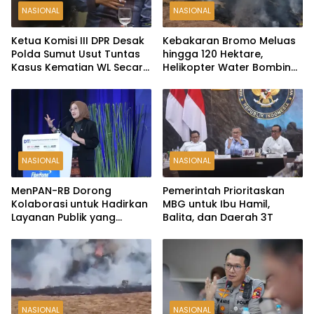
NASIONAL
NASIONAL
Ketua Komisi III DPR Desak
Kebakaran Bromo Meluas
Polda Sumut Usut Tuntas
hingga 120 Hektare,
Kasus Kematian WL Secara
Helikopter Water Bombing
Transparan
Disiagakan
NASIONAL
NASIONAL
MenPAN-RB Dorong
Pemerintah Prioritaskan
Kolaborasi untuk Hadirkan
MBG untuk Ibu Hamil,
Layanan Publik yang
Balita, dan Daerah 3T
Terintegrasi dan Inklusif
NASIONAL
NASIONAL