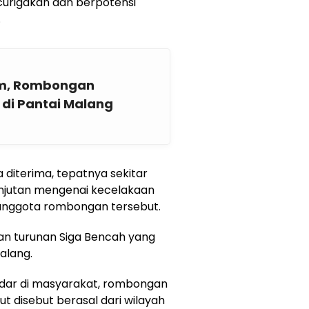
curigakan dan berpotensi
.
am, Rombongan
di Pantai Malang
 diterima, tepatnya sekitar
lanjutan mengenai kecelakaan
 anggota rombongan tersebut.
asan turunan Siga Bencah yang
alang.
dar di masyarakat, rombongan
 disebut berasal dari wilayah