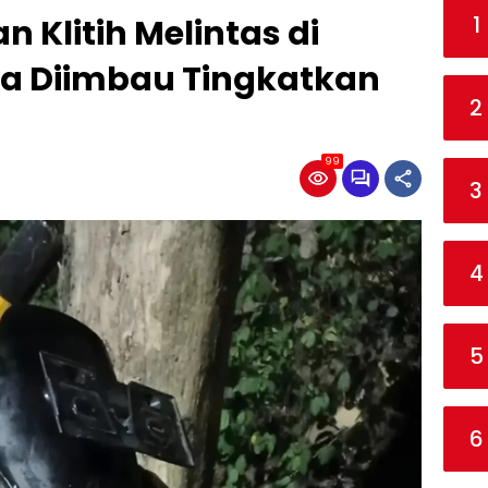
1
Klitih Melintas di
a Diimbau Tingkatkan
2
99
3
4
5
6