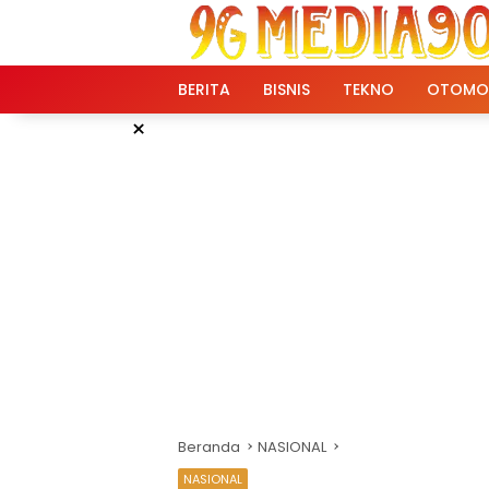
Langsung
ke
konten
BERITA
BISNIS
TEKNO
OTOMO
×
Beranda
NASIONAL
NASIONAL