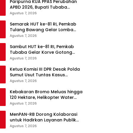
Paripurna KUA PPAS Perubahan
APBD 2026, Bupati Tubaba
Targetkan Pendapatan Daerah
Agustus 7, 2026
Rp820,3 Miliar
Semarak HUT ke-81 RI, Pemkab
Tulang Bawang Gelar Lomba
Senam Udang Manis
Agustus 7, 2026
Sambut HUT ke-81 RI, Pemkab
Tubaba Gelar Korve Gotong
Royong dan Bersih-Bersih
Agustus 7, 2026
Serentak
Ketua Komisi III DPR Desak Polda
Sumut Usut Tuntas Kasus
Kematian WL Secara Transparan
Agustus 7, 2026
Kebakaran Bromo Meluas hingga
120 Hektare, Helikopter Water
Bombing Disiagakan
Agustus 7, 2026
MenPAN-RB Dorong Kolaborasi
untuk Hadirkan Layanan Publik
yang Terintegrasi dan Inklusif
Agustus 7, 2026