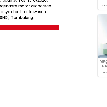
ma pada Jumat (13/6/2026)
pengendara motor dilaporkan
patnya di sekitar kawasan
RSND), Tembalang.