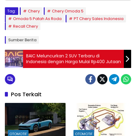
Tag:
Chery
Chery Omoda 5
Omoda 5 Patah As Roda
PT Chery Sales Indonesia
Recall Chery
Sumber Berita
BAIC Meluncurkan 2 SUV Terbaru di
Indonesia dengan Harga Mulai Rp400 Jutaan
Pos Terkait
OTOMOTIF
OTOMOTIF