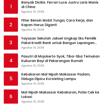
Banyak Dicibir, Ferrari Luce Justru Laris Manis
1
di China
Agustus 10, 2026
Filter Bensin Mobil: Fungsi, Cara Kerja, dan
2
Kapan Harus Diganti
Agustus 10, 2026
Yayasan Sekolah Jaksel Ungkap Eks Pemilik
3
Pakai Kredit Bank untuk Bangun Lapangan
Padel
Agustus 10, 2026
Pasutri di Mojokerto Syok, Tiba-tiba Temukan
4
Kuburan Bayi di Pekarangan Rumah
Agustus 10, 2026
Kebakaran Mal Nipah Makassar Padam,
5
Diduga Dipicu Korsleting Lampu
Agustus 10, 2026
Mal Nipah Makassar Kebakaran, Polisi Cek ke
6
Lokasi
Agustus 10, 2026