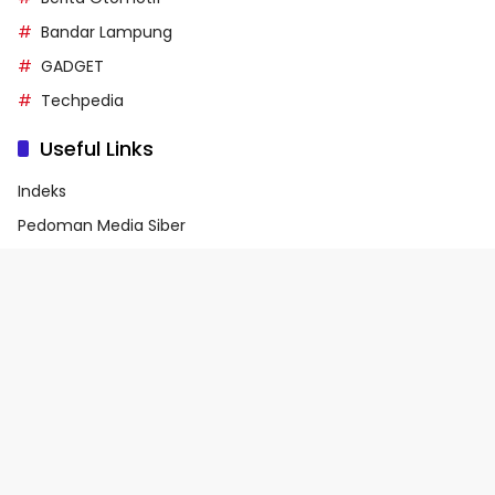
Bandar Lampung
GADGET
Techpedia
Useful Links
Indeks
Pedoman Media Siber
Privacy Policy
Terms of Service
© 2026 - Media90.id | Powered by danar.id