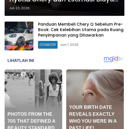
Operasional per Kilometer
Juli 23, 2026
Panduan Membeli Chery Q Sebelum Pre-
Book: Cek Kelebihan Utama pada Ruang
Penyimpanan yang Ditawarkan
OTOMOTIF
Juni 1, 2026