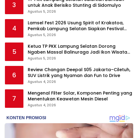
3
untuk Anak Berisiko Stunting di Sidomulyo
Agustus 5, 2026
Lamsel Fest 2026 Usung Spirit of Krakatoa,
4
Pemkab Lampung Selatan Siapkan Festival
Lebih Spektakuler
Agustus 5, 2026
Ketua TP PKK Lampung Selatan Dorong
5
Ngaben Massal Balinuraga Jadi Ikon Wisata
Budaya
Agustus 5, 2026
Review Changan Deepal S05 Jakarta–Ciletuh,
6
SUV Listrik yang Nyaman dan Fun to Drive
Agustus 4, 2026
Mengenal Filter Solar, Komponen Penting yang
7
Menentukan Keawetan Mesin Diesel
Agustus 4, 2026