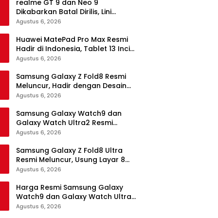
realme GT 9 dan Neo 9
Dikabarkan Batal Dirilis, Lini
Flagship realme Terancam
Agustus 6, 2026
Berakhir?
Huawei MatePad Pro Max Resmi
Hadir di Indonesia, Tablet 13 Inci
Tertipis dan Teringan
Agustus 6, 2026
Samsung Galaxy Z Fold8 Resmi
Meluncur, Hadir dengan Desain
Lebih Pendek dan Lebar
Agustus 6, 2026
Samsung Galaxy Watch9 dan
Galaxy Watch Ultra2 Resmi
Meluncur, Bawa AI, Snapdragon
Agustus 6, 2026
Wear Elite, dan Fitur Kesehatan
Baru
Samsung Galaxy Z Fold8 Ultra
Resmi Meluncur, Usung Layar 8
Inci, Kamera 200MP dan
Agustus 6, 2026
Snapdragon 8 Elite Gen 5
Harga Resmi Samsung Galaxy
Watch9 dan Galaxy Watch Ultra2
di Indonesia, Mulai Rp5,9 Jutaan
Agustus 6, 2026