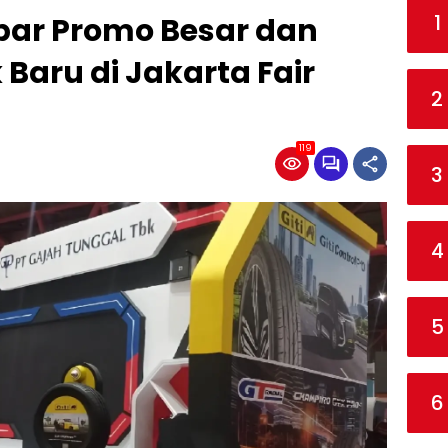
1
bar Promo Besar dan
Baru di Jakarta Fair
2
119
3
4
5
6