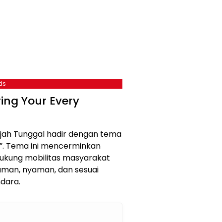
ds
ng Your Every
ajah Tunggal hadir dengan tema
y”. Tema ini mencerminkan
kung mobilitas masyarakat
aman, nyaman, dan sesuai
dara.